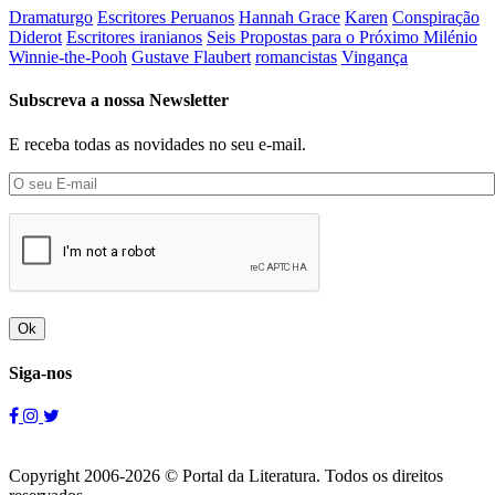
Dramaturgo
Escritores Peruanos
Hannah Grace
Karen
Conspiração
Diderot
Escritores iranianos
Seis Propostas para o Próximo Milénio
Winnie-the-Pooh
Gustave Flaubert
romancistas
Vingança
Subscreva a nossa Newsletter
E receba todas as novidades no seu e-mail.
Ok
Siga-nos
Copyright 2006-2026 © Portal da Literatura. Todos os direitos