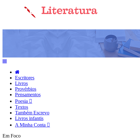
Escritores
Livros
Provérbios
Pensamentos
Poesia
Textos
Também Escrevo
Livros infantis
A Minha Conta
Em Foco