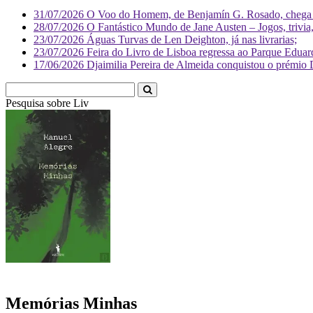
31/07/2026
O Voo do Homem, de Benjamín G. Rosado, chega às
28/07/2026
O Fantástico Mundo de Jane Austen – Jogos, trivia, 
23/07/2026
Águas Turvas de Len Deighton, já nas livrarias;
23/07/2026
Feira do Livro de Lisboa regressa ao Parque Eduar
17/06/2026
Djaimilia Pereira de Almeida conquistou o prémio 
Pesquisa sobre
Literatura
Memórias Minhas