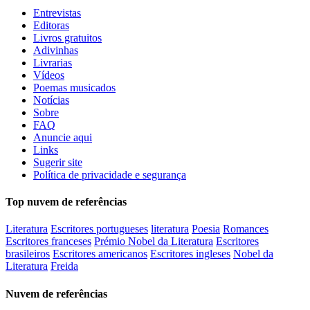
Entrevistas
Editoras
Livros gratuitos
Adivinhas
Livrarias
Vídeos
Poemas musicados
Notícias
Sobre
FAQ
Anuncie aqui
Links
Sugerir site
Política de privacidade e segurança
Top nuvem de referências
Literatura
Escritores portugueses
literatura
Poesia
Romances
Escritores franceses
Prémio Nobel da Literatura
Escritores
brasileiros
Escritores americanos
Escritores ingleses
Nobel da
Literatura
Freida
Nuvem de referências