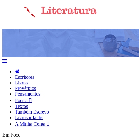
Escritores
Livros
Provérbios
Pensamentos
Poesia
Textos
Também Escrevo
Livros infantis
A Minha Conta
Em Foco