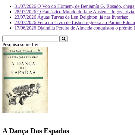
31/07/2026
O Voo do Homem, de Benjamín G. Rosado, chega às
28/07/2026
O Fantástico Mundo de Jane Austen – Jogos, trivia, 
23/07/2026
Águas Turvas de Len Deighton, já nas livrarias;
23/07/2026
Feira do Livro de Lisboa regressa ao Parque Eduar
17/06/2026
Djaimilia Pereira de Almeida conquistou o prémio 
Pesquisa sobre
Literatura
A Dança Das Espadas