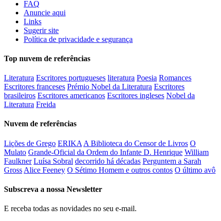
FAQ
Anuncie aqui
Links
Sugerir site
Política de privacidade e segurança
Top nuvem de referências
Literatura
Escritores portugueses
literatura
Poesia
Romances
Escritores franceses
Prémio Nobel da Literatura
Escritores
brasileiros
Escritores americanos
Escritores ingleses
Nobel da
Literatura
Freida
Nuvem de referências
Lições de Grego
ERIKA
A Biblioteca do Censor de Livros
O
Mulato
Grande-Oficial da Ordem do Infante D. Henrique
William
Faulkner
Luísa Sobral
decorrido há décadas
Perguntem a Sarah
Gross
Alice Feeney
O Sétimo Homem e outros contos
O último avô
Subscreva a nossa Newsletter
E receba todas as novidades no seu e-mail.