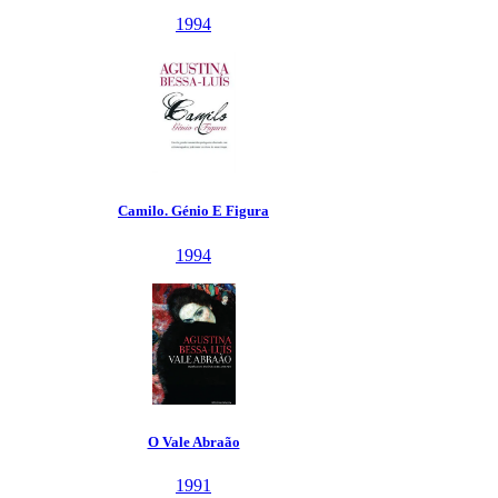
1994
Camilo. Génio E Figura
1994
O Vale Abraão
1991