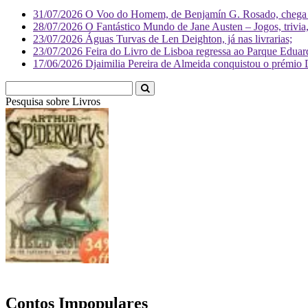
31/07/2026
O Voo do Homem, de Benjamín G. Rosado, chega às
28/07/2026
O Fantástico Mundo de Jane Austen – Jogos, trivia, 
23/07/2026
Águas Turvas de Len Deighton, já nas livrarias;
23/07/2026
Feira do Livro de Lisboa regressa ao Parque Eduar
17/06/2026
Djaimilia Pereira de Almeida conquistou o prémio 
Pesquisa sobre
Livr
Contos Impopulares