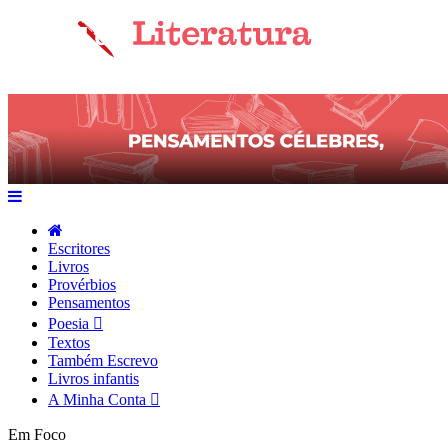
Escritores
Livros
Provérbios
Pensamentos
Poesia
Textos
Também Escrevo
Livros infantis
A Minha Conta
Em Foco