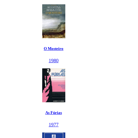
O Mosteiro
1980
As Fúrias
1977