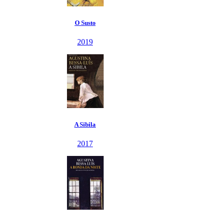
O Susto
2019
A Sibila
2017