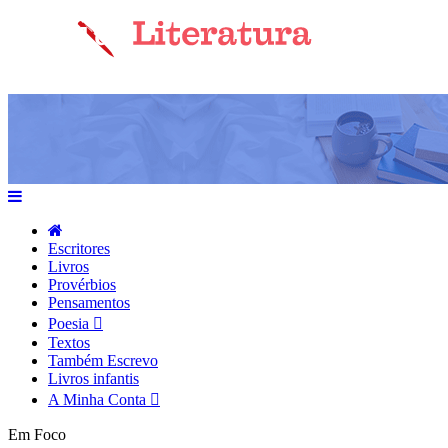
Escritores
Livros
Provérbios
Pensamentos
Poesia
Textos
Também Escrevo
Livros infantis
A Minha Conta
Em Foco