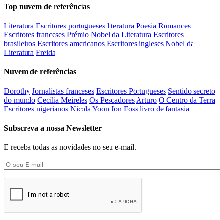
Top nuvem de referências
Literatura
Escritores portugueses
literatura
Poesia
Romances
Escritores franceses
Prémio Nobel da Literatura
Escritores
brasileiros
Escritores americanos
Escritores ingleses
Nobel da
Literatura
Freida
Nuvem de referências
Dorothy
Jornalistas franceses
Escritores Portugueses
Sentido secreto
do mundo
Cecília Meireles
Os Pescadores
Arturo
O Centro da Terra
Escritores nigerianos
Nicola Yoon
Jon Foss
livro de fantasia
Subscreva a nossa Newsletter
E receba todas as novidades no seu e-mail.