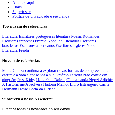
Anuncie aqui
Links
Sugerir site
Política de privacidade e segurança
Top nuvem de referências
Literatura
Escritores portugueses
literatura
Poesia
Romances
Escritores franceses
Prémio Nobel da Literatura
Escritores
brasileiros
Escritores americanos
Escritores ingleses
Nobel da
Literatura
Freida
Nuvem de referências
María Gainza continua a explorar novas formas de compreender a
escrita e a vida e consolida a sua
António Ferreira
Não confie em
ninguém
Jessi Kirby
Honoré de Balzac
Chimamanda Ngozi Adichie
A História me Absolverá
História
Melhor Livro Estrangeiro
Carrie
Hermann Hesse
Poeta da Cidade
Subscreva a nossa Newsletter
E receba todas as novidades no seu e-mail.