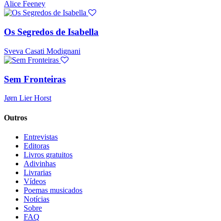
Alice Feeney
Os Segredos de Isabella
Sveva Casati Modignani
Sem Fronteiras
Jørn Lier Horst
Outros
Entrevistas
Editoras
Livros gratuitos
Adivinhas
Livrarias
Vídeos
Poemas musicados
Notícias
Sobre
FAQ