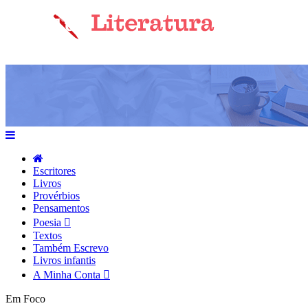
Escritores
Livros
Provérbios
Pensamentos
Poesia
Textos
Também Escrevo
Livros infantis
A Minha Conta
Em Foco