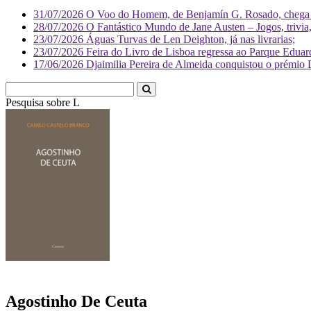
31/07/2026
O Voo do Homem, de Benjamín G. Rosado, chega às
28/07/2026
O Fantástico Mundo de Jane Austen – Jogos, trivia, 
23/07/2026
Águas Turvas de Len Deighton, já nas livrarias;
23/07/2026
Feira do Livro de Lisboa regressa ao Parque Eduar
17/06/2026
Djaimilia Pereira de Almeida conquistou o prémio 
Pesquisa sobre
Literatura
Agostinho De Ceuta