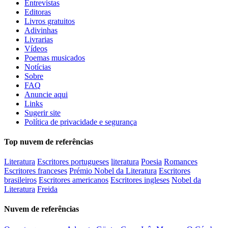
Entrevistas
Editoras
Livros gratuitos
Adivinhas
Livrarias
Vídeos
Poemas musicados
Notícias
Sobre
FAQ
Anuncie aqui
Links
Sugerir site
Política de privacidade e segurança
Top nuvem de referências
Literatura
Escritores portugueses
literatura
Poesia
Romances
Escritores franceses
Prémio Nobel da Literatura
Escritores
brasileiros
Escritores americanos
Escritores ingleses
Nobel da
Literatura
Freida
Nuvem de referências