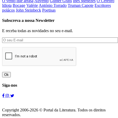
O vento que arrasa
Advento
Günter Grass
Inês Menezes
O Cérebro
Idiota
Bocage
Valérie
António Torrado
Truman Capote
Escritores
polácos
John Steinbeck
Poetisas
Subscreva a nossa Newsletter
E receba todas as novidades no seu e-mail.
Ok
Siga-nos
Copyright 2006-2026 © Portal da Literatura. Todos os direitos
reservados.