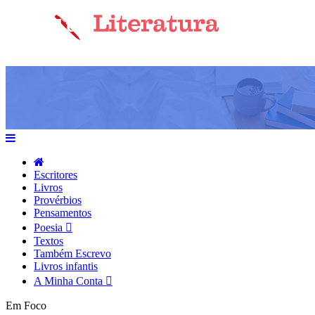
Escritores
Livros
Provérbios
Pensamentos
Poesia
Textos
Também Escrevo
Livros infantis
A Minha Conta
Em Foco