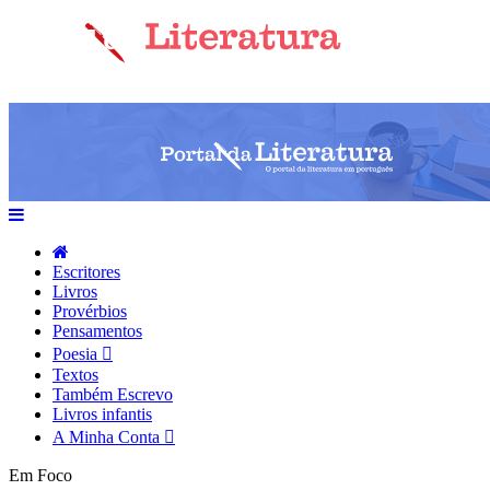
Escritores
Livros
Provérbios
Pensamentos
Poesia
Textos
Também Escrevo
Livros infantis
A Minha Conta
Em Foco