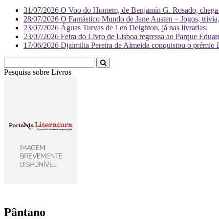
31/07/2026
O Voo do Homem, de Benjamín G. Rosado, chega às
28/07/2026
O Fantástico Mundo de Jane Austen – Jogos, trivia, 
23/07/2026
Águas Turvas de Len Deighton, já nas livrarias;
23/07/2026
Feira do Livro de Lisboa regressa ao Parque Eduar
17/06/2026
Djaimilia Pereira de Almeida conquistou o prémio 
Pesquisa sobre
Livr
Pântano