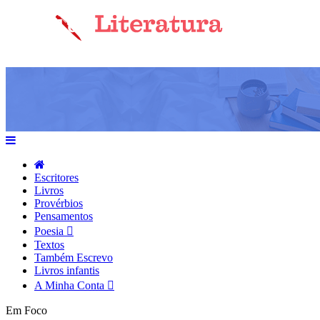
Escritores
Livros
Provérbios
Pensamentos
Poesia
Textos
Também Escrevo
Livros infantis
A Minha Conta
Em Foco