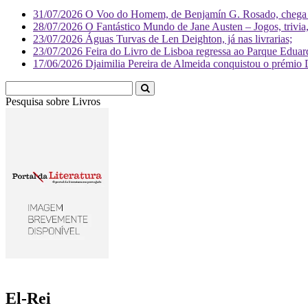
31/07/2026
O Voo do Homem, de Benjamín G. Rosado, chega às
28/07/2026
O Fantástico Mundo de Jane Austen – Jogos, trivia, 
23/07/2026
Águas Turvas de Len Deighton, já nas livrarias;
23/07/2026
Feira do Livro de Lisboa regressa ao Parque Eduar
17/06/2026
Djaimilia Pereira de Almeida conquistou o prémio 
Pesquisa sobre
Livr
El-Rei