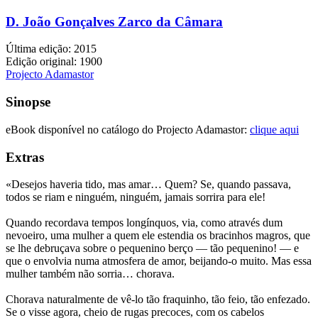
D. João Gonçalves Zarco da Câmara
Última edição: 2015
Edição original: 1900
Projecto Adamastor
Sinopse
eBook disponível no catálogo do Projecto Adamastor:
clique aqui
Extras
«Desejos haveria tido, mas amar… Quem? Se, quando passava,
todos se riam e ninguém, ninguém, jamais sorrira para ele!
Quando recordava tempos longínquos, via, como através dum
nevoeiro, uma mulher a quem ele estendia os bracinhos magros, que
se lhe debruçava sobre o pequenino berço — tão pequenino! — e
que o envolvia numa atmosfera de amor, beijando-o muito. Mas essa
mulher também não sorria… chorava.
Chorava naturalmente de vê-lo tão fraquinho, tão feio, tão enfezado.
Se o visse agora, cheio de rugas precoces, com os cabelos