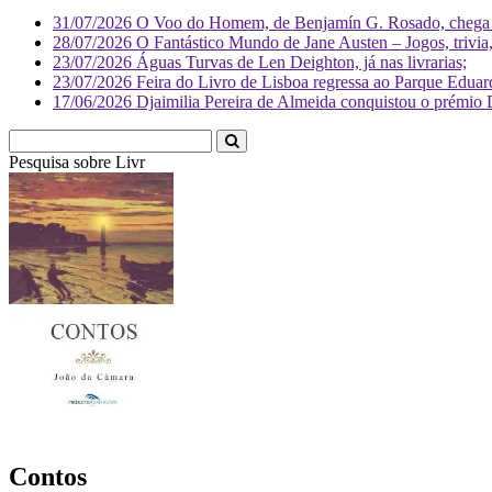
31/07/2026
O Voo do Homem, de Benjamín G. Rosado, chega às
28/07/2026
O Fantástico Mundo de Jane Austen – Jogos, trivia, 
23/07/2026
Águas Turvas de Len Deighton, já nas livrarias;
23/07/2026
Feira do Livro de Lisboa regressa ao Parque Eduar
17/06/2026
Djaimilia Pereira de Almeida conquistou o prémio 
Pesquisa sobre
Literatura
Contos