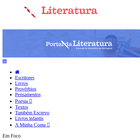
Escritores
Livros
Provérbios
Pensamentos
Poesia
Textos
Também Escrevo
Livros infantis
A Minha Conta
Em Foco