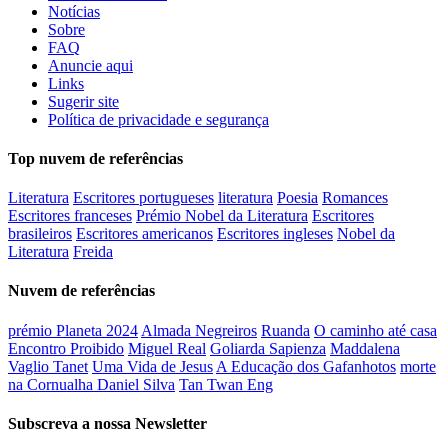
Notícias
Sobre
FAQ
Anuncie aqui
Links
Sugerir site
Política de privacidade e segurança
Top nuvem de referências
Literatura
Escritores portugueses
literatura
Poesia
Romances
Escritores franceses
Prémio Nobel da Literatura
Escritores
brasileiros
Escritores americanos
Escritores ingleses
Nobel da
Literatura
Freida
Nuvem de referências
prémio Planeta 2024
Almada Negreiros
Ruanda
O caminho até casa
Encontro Proibido
Miguel Real
Goliarda Sapienza
Maddalena
Vaglio Tanet
Uma Vida de Jesus
A Educação dos Gafanhotos
morte
na Cornualha Daniel Silva
Tan Twan Eng
Subscreva a nossa Newsletter