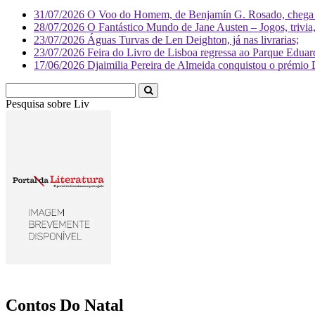
31/07/2026
O Voo do Homem, de Benjamín G. Rosado, chega às
28/07/2026
O Fantástico Mundo de Jane Austen – Jogos, trivia, 
23/07/2026
Águas Turvas de Len Deighton, já nas livrarias;
23/07/2026
Feira do Livro de Lisboa regressa ao Parque Eduar
17/06/2026
Djaimilia Pereira de Almeida conquistou o prémio 
Pesquisa sobre
Literatura
Contos Do Natal