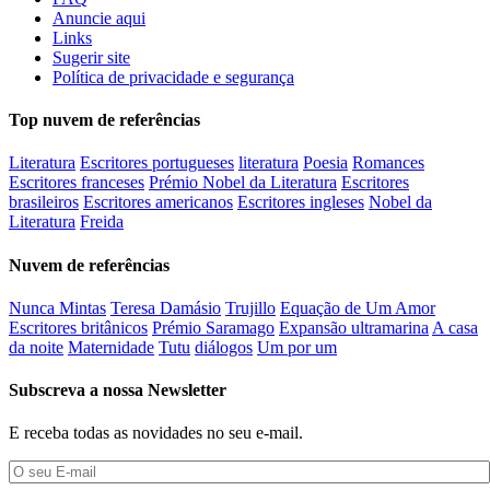
Anuncie aqui
Links
Sugerir site
Política de privacidade e segurança
Top nuvem de referências
Literatura
Escritores portugueses
literatura
Poesia
Romances
Escritores franceses
Prémio Nobel da Literatura
Escritores
brasileiros
Escritores americanos
Escritores ingleses
Nobel da
Literatura
Freida
Nuvem de referências
Nunca Mintas
Teresa Damásio
Trujillo
Equação de Um Amor
Escritores britânicos
Prémio Saramago
Expansão ultramarina
A casa
da noite
Maternidade
Tutu
diálogos
Um por um
Subscreva a nossa Newsletter
E receba todas as novidades no seu e-mail.