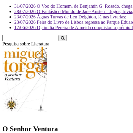
31/07/2026
O Voo do Homem, de Benjamín G. Rosado, chega às
28/07/2026
O Fantástico Mundo de Jane Austen – Jogos, trivia, 
23/07/2026
Águas Turvas de Len Deighton, já nas livrarias;
23/07/2026
Feira do Livro de Lisboa regressa ao Parque Eduar
17/06/2026
Djaimilia Pereira de Almeida conquistou o prémio 
Pesquisa sobre
Literatura
O Senhor Ventura