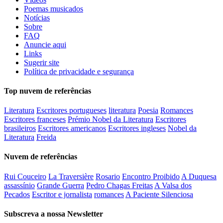
Poemas musicados
Notícias
Sobre
FAQ
Anuncie aqui
Links
Sugerir site
Política de privacidade e segurança
Top nuvem de referências
Literatura
Escritores portugueses
literatura
Poesia
Romances
Escritores franceses
Prémio Nobel da Literatura
Escritores
brasileiros
Escritores americanos
Escritores ingleses
Nobel da
Literatura
Freida
Nuvem de referências
Rui Couceiro
La Traversière
Rosario
Encontro Proibido
A Duquesa
assassínio
Grande Guerra
Pedro Chagas Freitas
A Valsa dos
Pecados
Escritor e jornalista
romances
A Paciente Silenciosa
Subscreva a nossa Newsletter