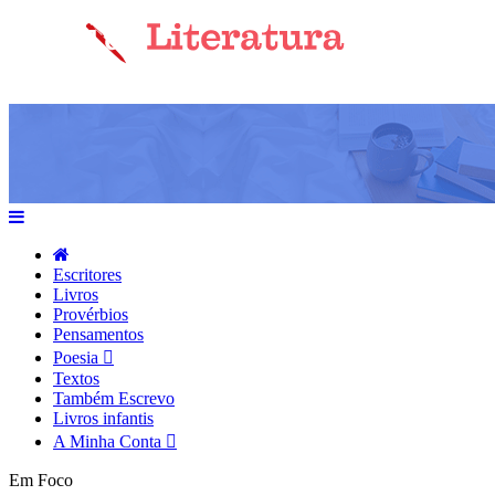
Escritores
Livros
Provérbios
Pensamentos
Poesia
Textos
Também Escrevo
Livros infantis
A Minha Conta
Em Foco