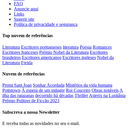
FAQ
Anuncie aqui
Links
Sugerir site
Política de privacidade e segurança
Top nuvem de referências
Literatura
Escritores portugueses
literatura
Poesia
Romances
Escritores franceses
Prémio Nobel da Literatura
Escritores
brasileiros
Escritores americanos
Escritores ingleses
Nobel da
Literatura
Freida
Nuvem de referências
Premi Sant Joan
Sonhar Acordada
Mistérios da vida humana
Pottstown
À espera de um milagre
Rui Couceiro
Obras notáveis
A
ilha das ratazanas
decorrido há décadas
Thriller
Asterix na Lusitânia
Prémio Pulitzer de Ficção 2023
Subscreva a nossa Newsletter
E receba todas as novidades no seu e-mail.