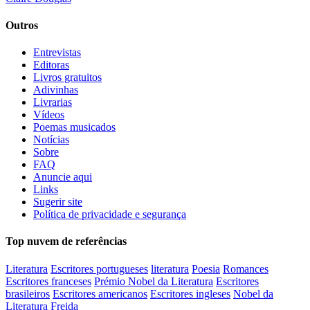
Outros
Entrevistas
Editoras
Livros gratuitos
Adivinhas
Livrarias
Vídeos
Poemas musicados
Notícias
Sobre
FAQ
Anuncie aqui
Links
Sugerir site
Política de privacidade e segurança
Top nuvem de referências
Literatura
Escritores portugueses
literatura
Poesia
Romances
Escritores franceses
Prémio Nobel da Literatura
Escritores
brasileiros
Escritores americanos
Escritores ingleses
Nobel da
Literatura
Freida