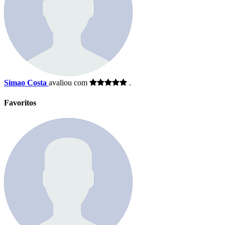
Simao Costa
avaliou com
.
Favoritos