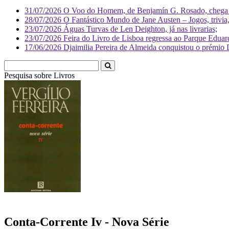
31/07/2026
O Voo do Homem, de Benjamín G. Rosado, chega às
28/07/2026
O Fantástico Mundo de Jane Austen – Jogos, trivia, 
23/07/2026
Águas Turvas de Len Deighton, já nas livrarias;
23/07/2026
Feira do Livro de Lisboa regressa ao Parque Eduar
17/06/2026
Djaimilia Pereira de Almeida conquistou o prémio 
Pesquisa sobre
Livr
Conta-Corrente Iv - Nova Série