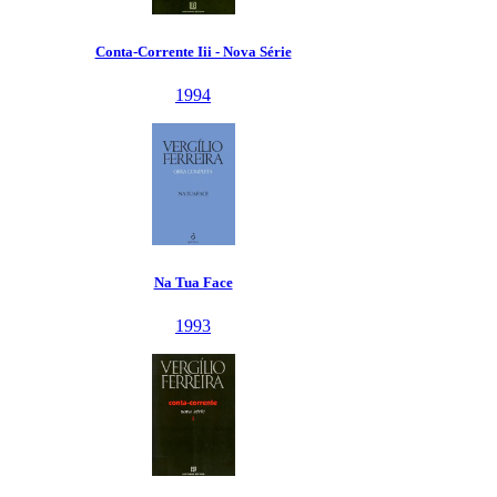
Conta-Corrente Iii - Nova Série
1994
Na Tua Face
1993