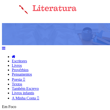
Escritores
Livros
Provérbios
Pensamentos
Poesia
Textos
Também Escrevo
Livros infantis
A Minha Conta
Em Foco