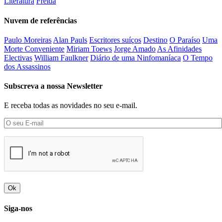
Literatura
Freida
Nuvem de referências
Paulo Moreiras
Alan Pauls
Escritores suíços
Destino
O Paraíso
Uma
Morte Conveniente
Miriam Toews
Jorge Amado
As Afinidades
Electivas
William Faulkner
Diário de uma Ninfomaníaca
O Tempo
dos Assassinos
Subscreva a nossa Newsletter
E receba todas as novidades no seu e-mail.
Ok
Siga-nos