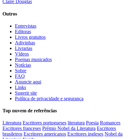
Claire Douglas
Outros
Entrevistas
Editoras
Livros gratuitos
Adivinhas
Livrarias
Vídeos
Poemas musicados
Notícias
Sobre
FAQ
Anuncie aqui
Links
Sugerir site
Política de privacidade e segurança
Top nuvem de referências
Literatura
Escritores portugueses
literatura
Poesia
Romances
Escritores franceses
Prémio Nobel da Literatura
Escritores
brasileiros
Escritores americanos
Escritores ingleses
Nobel da