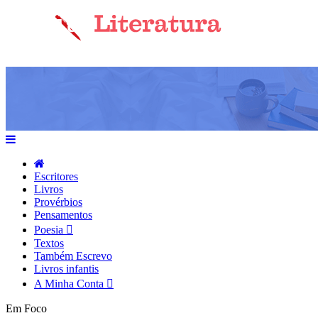
Escritores
Livros
Provérbios
Pensamentos
Poesia
Textos
Também Escrevo
Livros infantis
A Minha Conta
Em Foco