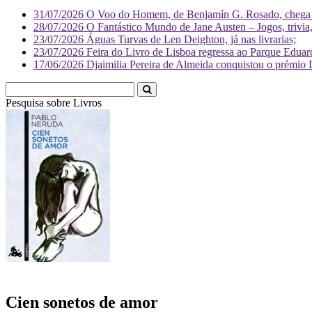
31/07/2026
O Voo do Homem, de Benjamín G. Rosado, chega às
28/07/2026
O Fantástico Mundo de Jane Austen – Jogos, trivia, 
23/07/2026
Águas Turvas de Len Deighton, já nas livrarias;
23/07/2026
Feira do Livro de Lisboa regressa ao Parque Eduar
17/06/2026
Djaimilia Pereira de Almeida conquistou o prémio 
Pesquisa sobre
Li
Cien sonetos de amor