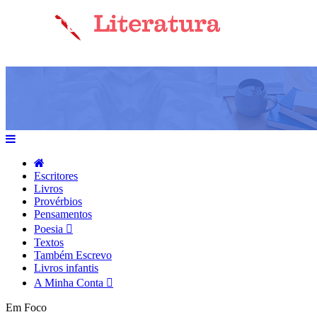
Escritores
Livros
Provérbios
Pensamentos
Poesia
Textos
Também Escrevo
Livros infantis
A Minha Conta
Em Foco