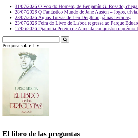
31/07/2026
O Voo do Homem, de Benjamín G. Rosado, chega às
28/07/2026
O Fantástico Mundo de Jane Austen – Jogos, trivia, 
23/07/2026
Águas Turvas de Len Deighton, já nas livrarias;
23/07/2026
Feira do Livro de Lisboa regressa ao Parque Eduar
17/06/2026
Djaimilia Pereira de Almeida conquistou o prémio 
Pesquisa sobre
Literatura
El libro de las preguntas