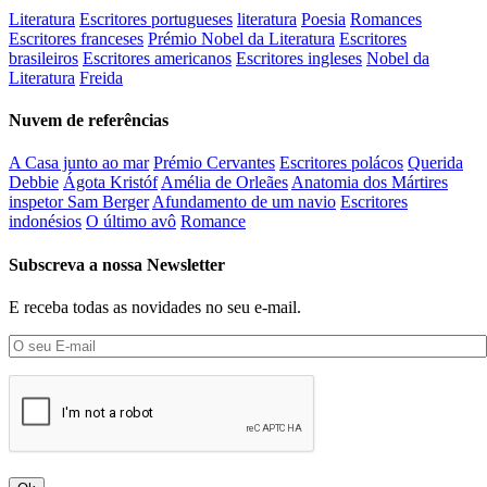
Literatura
Escritores portugueses
literatura
Poesia
Romances
Escritores franceses
Prémio Nobel da Literatura
Escritores
brasileiros
Escritores americanos
Escritores ingleses
Nobel da
Literatura
Freida
Nuvem de referências
A Casa junto ao mar
Prémio Cervantes
Escritores polácos
Querida
Debbie
Ágota Kristóf
Amélia de Orleães
Anatomia dos Mártires
inspetor Sam Berger
Afundamento de um navio
Escritores
indonésios
O último avô
Romance
Subscreva a nossa Newsletter
E receba todas as novidades no seu e-mail.