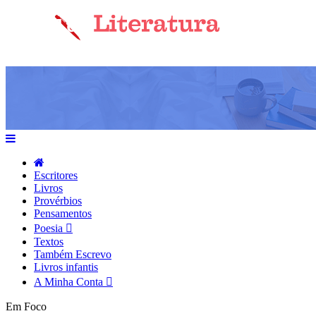
Escritores
Livros
Provérbios
Pensamentos
Poesia
Textos
Também Escrevo
Livros infantis
A Minha Conta
Em Foco