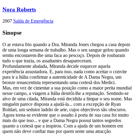
Nora Roberts
2007
Saída de Emergência
Sinopse
O ar estava frio quando a Dra. Miranda Jones chegou a casa depois
de uma longa semana de trabalho. Mas o seu sangue gelou quando
sentiu encostarem-lhe uma faca ao pescoço. Depois de roubaram
tudo o que trazia, os assaltantes desapareceram.
Profundamente abalada, Miranda decide esquecer aquela
experiência assustadora. E, para isso, nada como aceitar o convite
para ir a Itália confirmar a autenticidade de A Dama Negra, um
bronze renascentista representando uma cortesã dos Medici.
Mas, em vez de cimentar a sua posição como a maior perita mundial
nesse campo, a viagem a Itália destrói-lhe a reputação. Sentindo-se
alvo de uma cilada, Miranda está decidida a limpar o seu nome. Mas
ninguém parece disposta a ajudá-la... com a excepção de Ryan
Boldari, um sedutor ladrão de arte, cujos objectivos são obscuros.
Agora torna-se evidente que o assalto à porta de sua casa foi muito
mais do que isso... e que a Dama Negra possui tantos segredos
quanto a cortesã que a inspirou. Com a ajuda de um homem em
quem não deve confiar mas por quem sente uma atracção