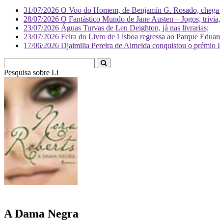
31/07/2026
O Voo do Homem, de Benjamín G. Rosado, chega às
28/07/2026
O Fantástico Mundo de Jane Austen – Jogos, trivia, 
23/07/2026
Águas Turvas de Len Deighton, já nas livrarias;
23/07/2026
Feira do Livro de Lisboa regressa ao Parque Eduar
17/06/2026
Djaimilia Pereira de Almeida conquistou o prémio 
Pesquisa sobre
Literatura
A Dama Negra