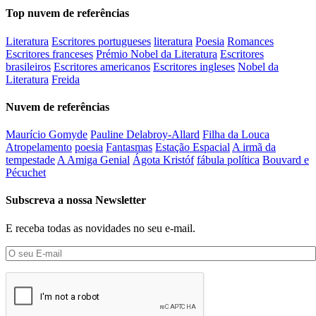
Top nuvem de referências
Literatura
Escritores portugueses
literatura
Poesia
Romances
Escritores franceses
Prémio Nobel da Literatura
Escritores
brasileiros
Escritores americanos
Escritores ingleses
Nobel da
Literatura
Freida
Nuvem de referências
Maurício Gomyde
Pauline Delabroy-Allard
Filha da Louca
Atropelamento
poesia
Fantasmas
Estação Espacial
A irmã da
tempestade
A Amiga Genial
Ágota Kristóf
fábula política
Bouvard e
Pécuchet
Subscreva a nossa Newsletter
E receba todas as novidades no seu e-mail.