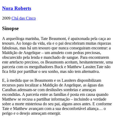
Nora Roberts
2009
Chá das Cinco
Sinopse
A arqueóloga marinha, Tate Beaumont, é apaixonada pela caça ao
tesouro. Ao longo da vida, ela e o pai descobriram muitas riquezas
fabulosas, mas há um tesouro que nunca conseguiram encontrar: a
Maldição de Angelique – um amuleto com pedras preciosas,
obscurecido pela lenda e manchado de sangue. Para encontrarem
este artefacto precioso, os Beaumonts aceitam, hesitantemente, uma
parceria com os mergulhadores Buck e Matthew Lassiter.Tate não
fica feliz por partilhar o seu sonho, mas não tem alternativa.
E, à medida que os Beaumonts e os Lassiters disponibilizam
recursos para localizar a Maldição de Angelique, as águas das
Caraíbas adensam-se com desilusões sombrias e ameaças
escondidas. A parceria entre as famílias é posta em causa quando
Matthew se recusa a partilhar informação – incluindo a verdade
sobre a morte misteriosa do seu pai, alguns anos antes. E conforme
Tate e Matthew avançam com a sua desconfortável aliança… o
perigo e o desejo ameaçam emergir.