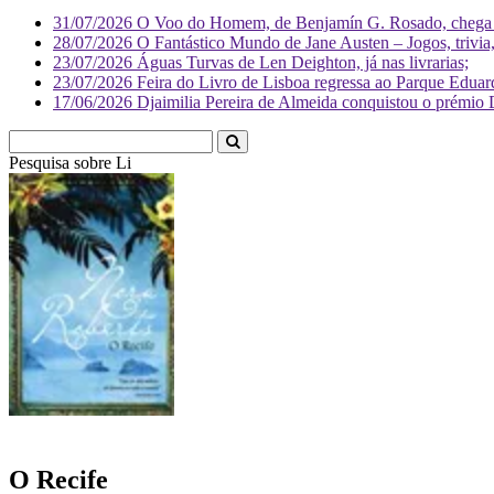
31/07/2026
O Voo do Homem, de Benjamín G. Rosado, chega às
28/07/2026
O Fantástico Mundo de Jane Austen – Jogos, trivia, 
23/07/2026
Águas Turvas de Len Deighton, já nas livrarias;
23/07/2026
Feira do Livro de Lisboa regressa ao Parque Eduar
17/06/2026
Djaimilia Pereira de Almeida conquistou o prémio 
Pesquisa sobre
Literatura
O Recife