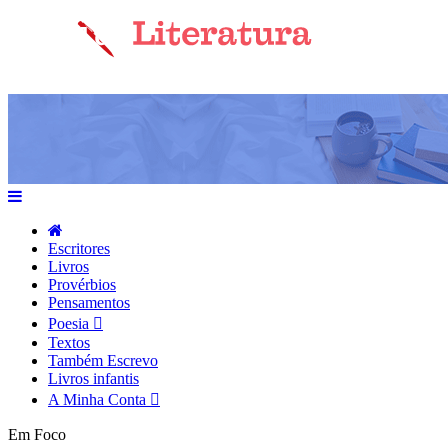
Escritores
Livros
Provérbios
Pensamentos
Poesia
Textos
Também Escrevo
Livros infantis
A Minha Conta
Em Foco