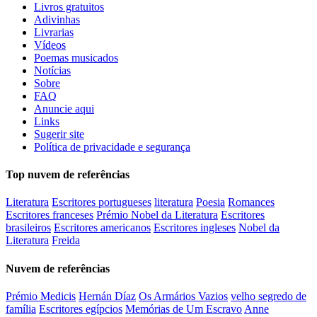
Livros gratuitos
Adivinhas
Livrarias
Vídeos
Poemas musicados
Notícias
Sobre
FAQ
Anuncie aqui
Links
Sugerir site
Política de privacidade e segurança
Top nuvem de referências
Literatura
Escritores portugueses
literatura
Poesia
Romances
Escritores franceses
Prémio Nobel da Literatura
Escritores
brasileiros
Escritores americanos
Escritores ingleses
Nobel da
Literatura
Freida
Nuvem de referências
Prémio Medicis
Hernán Díaz
Os Armários Vazios
velho segredo de
família
Escritores egípcios
Memórias de Um Escravo
Anne