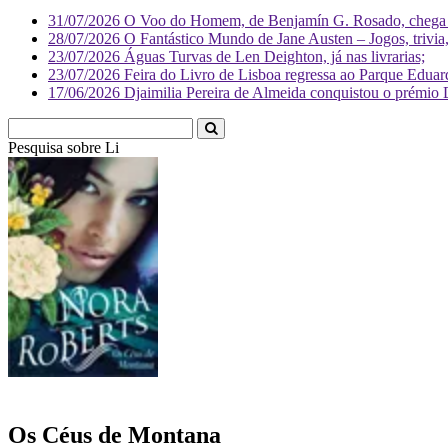
31/07/2026
O Voo do Homem, de Benjamín G. Rosado, chega às
28/07/2026
O Fantástico Mundo de Jane Austen – Jogos, trivia, 
23/07/2026
Águas Turvas de Len Deighton, já nas livrarias;
23/07/2026
Feira do Livro de Lisboa regressa ao Parque Eduar
17/06/2026
Djaimilia Pereira de Almeida conquistou o prémio 
Pesquisa sobre
Literatura
Os Céus de Montana