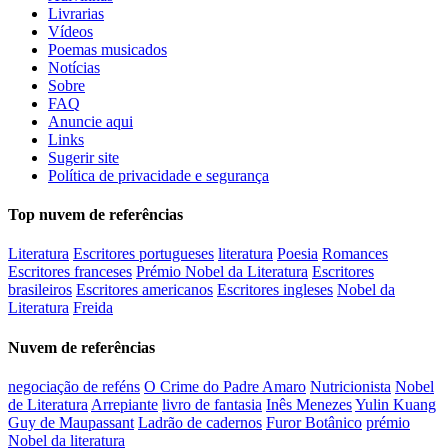
Livrarias
Vídeos
Poemas musicados
Notícias
Sobre
FAQ
Anuncie aqui
Links
Sugerir site
Política de privacidade e segurança
Top nuvem de referências
Literatura
Escritores portugueses
literatura
Poesia
Romances
Escritores franceses
Prémio Nobel da Literatura
Escritores
brasileiros
Escritores americanos
Escritores ingleses
Nobel da
Literatura
Freida
Nuvem de referências
negociação de reféns
O Crime do Padre Amaro
Nutricionista
Nobel
de Literatura
Arrepiante
livro de fantasia
Inês Menezes
Yulin Kuang
Guy de Maupassant
Ladrão de cadernos
Furor Botânico
prémio
Nobel da literatura