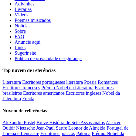
Adivinhas
Livrarias
Vídeos
Poemas musicados
Notícias
Sobre
FAQ
Anuncie aqui
Links
Sugerir site
Política de privacidade e segurança
Top nuvem de referências
Literatura
Escritores portugueses
literatura
Poesia
Romances
Escritores franceses
Prémio Nobel da Literatura
Escritores
brasileiros
Escritores americanos
Escritores ingleses
Nobel da
Literatura
Freida
Nuvem de referências
Alexandre Postel
Breve História de Sete Assassinatos
Alcácer
Quibir
Nietzsche
Jean-Paul Sartre
Leonor de Almeida Portugal de
Lorena e Lencastre
Escritores polácos
Paloma
Prémio Nobel da