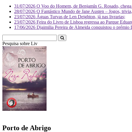
31/07/2026
O Voo do Homem, de Benjamín G. Rosado, chega às
28/07/2026
O Fantástico Mundo de Jane Austen – Jogos, trivia, 
23/07/2026
Águas Turvas de Len Deighton, já nas livrarias;
23/07/2026
Feira do Livro de Lisboa regressa ao Parque Eduar
17/06/2026
Djaimilia Pereira de Almeida conquistou o prémio 
Pesquisa sobre
Literatura
Porto de Abrigo