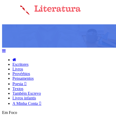
Escritores
Livros
Provérbios
Pensamentos
Poesia
Textos
Também Escrevo
Livros infantis
A Minha Conta
Em Foco