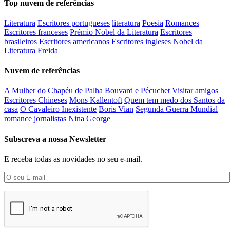
Top nuvem de referências
Literatura
Escritores portugueses
literatura
Poesia
Romances
Escritores franceses
Prémio Nobel da Literatura
Escritores
brasileiros
Escritores americanos
Escritores ingleses
Nobel da
Literatura
Freida
Nuvem de referências
A Mulher do Chapéu de Palha
Bouvard e Pécuchet
Visitar amigos
Escritores Chineses
Mons Kallentoft
Quem tem medo dos Santos da
casa
O Cavaleiro Inexistente
Boris Vian
Segunda Guerra Mundial
romance
jornalistas
Nina George
Subscreva a nossa Newsletter
E receba todas as novidades no seu e-mail.