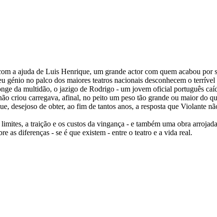
e, com a ajuda de Luis Henrique, um grande actor com quem acabou por s
eu génio no palco dos maiores teatros nacionais desconhecem o terríve
onge da multidão, o jazigo de Rodrigo - um jovem oficial português caíd
ão criou carregava, afinal, no peito um peso tão grande ou maior do qu
, desejoso de obter, ao fim de tantos anos, a resposta que Violante nã
tes, a traição e os custos da vingança - e também uma obra arrojada 
 as diferenças - se é que existem - entre o teatro e a vida real.