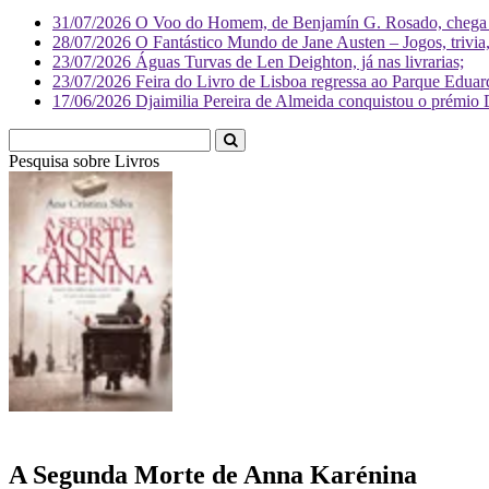
31/07/2026
O Voo do Homem, de Benjamín G. Rosado, chega às
28/07/2026
O Fantástico Mundo de Jane Austen – Jogos, trivia, 
23/07/2026
Águas Turvas de Len Deighton, já nas livrarias;
23/07/2026
Feira do Livro de Lisboa regressa ao Parque Eduar
17/06/2026
Djaimilia Pereira de Almeida conquistou o prémio 
Pesquisa sobre
Livr
A Segunda Morte de Anna Karénina