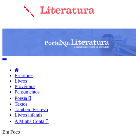
Escritores
Livros
Provérbios
Pensamentos
Poesia
Textos
Também Escrevo
Livros infantis
A Minha Conta
Em Foco