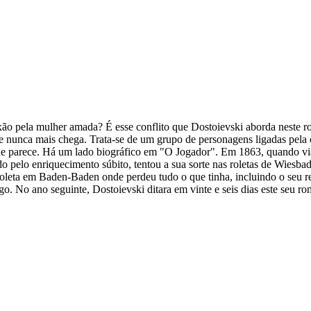
ixão pela mulher amada? É esse conflito que Dostoievski aborda neste
e nunca mais chega. Trata-se de um grupo de personagens ligadas pela 
e parece. Há um lado biográfico em "O Jogador". Em 1863, quando via
ado pelo enriquecimento súbito, tentou a sua sorte nas roletas de Wies
oleta em Baden-Baden onde perdeu tudo o que tinha, incluindo o seu re
. No ano seguinte, Dostoievski ditara em vinte e seis dias este seu ro