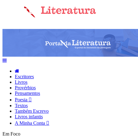
Escritores
Livros
Provérbios
Pensamentos
Poesia
Textos
Também Escrevo
Livros infantis
A Minha Conta
Em Foco