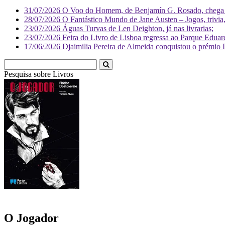
31/07/2026
O Voo do Homem, de Benjamín G. Rosado, chega às
28/07/2026
O Fantástico Mundo de Jane Austen – Jogos, trivia, 
23/07/2026
Águas Turvas de Len Deighton, já nas livrarias;
23/07/2026
Feira do Livro de Lisboa regressa ao Parque Eduar
17/06/2026
Djaimilia Pereira de Almeida conquistou o prémio 
Pesquisa sobre
Livro
O Jogador