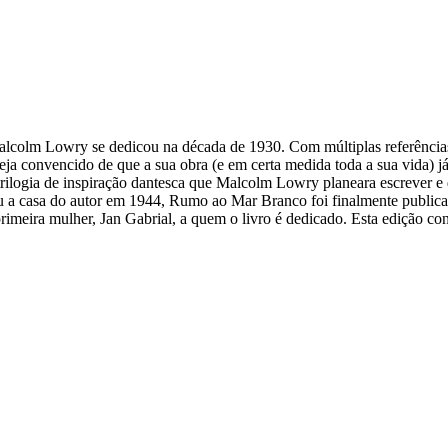
lcolm Lowry se dedicou na década de 1930. Com múltiplas referências 
steja convencido de que a sua obra (e em certa medida toda a sua vida)
 trilogia de inspiração dantesca que Malcolm Lowry planeara escrever e
ou a casa do autor em 1944, Rumo ao Mar Branco foi finalmente public
 primeira mulher, Jan Gabrial, a quem o livro é dedicado. Esta edição co