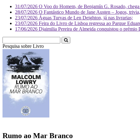
31/07/2026
O Voo do Homem, de Benjamín G. Rosado, chega às
28/07/2026
O Fantástico Mundo de Jane Austen – Jogos, trivia, 
23/07/2026
Águas Turvas de Len Deighton, já nas livrarias;
23/07/2026
Feira do Livro de Lisboa regressa ao Parque Eduar
17/06/2026
Djaimilia Pereira de Almeida conquistou o prémio 
Pesquisa sobre
L
Rumo ao Mar Branco