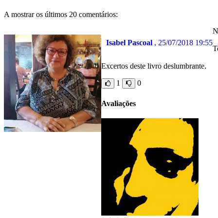
A mostrar os últimos 20 comentários:
N
Isabel Pascoal
, 25/07/2018 19:55
T
Excertos deste livro deslumbrante.
1
0
Avaliações