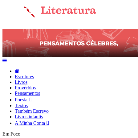
Escritores
Livros
Provérbios
Pensamentos
Poesia
Textos
Também Escrevo
Livros infantis
A Minha Conta
Em Foco