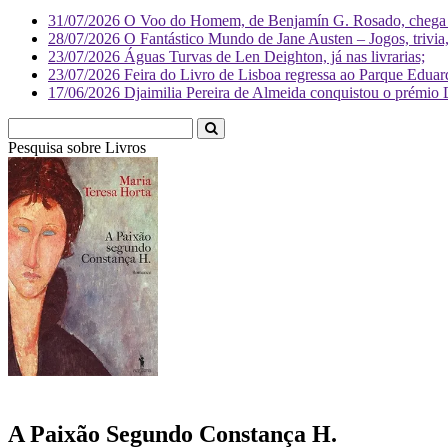
31/07/2026
O Voo do Homem, de Benjamín G. Rosado, chega às
28/07/2026
O Fantástico Mundo de Jane Austen – Jogos, trivia, 
23/07/2026
Águas Turvas de Len Deighton, já nas livrarias;
23/07/2026
Feira do Livro de Lisboa regressa ao Parque Eduar
17/06/2026
Djaimilia Pereira de Almeida conquistou o prémio 
Pesquisa sobre
Livr
A Paixão Segundo Constança H.