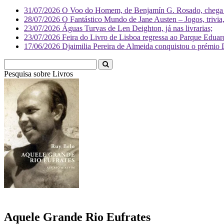
31/07/2026
O Voo do Homem, de Benjamín G. Rosado, chega às
28/07/2026
O Fantástico Mundo de Jane Austen – Jogos, trivia, 
23/07/2026
Águas Turvas de Len Deighton, já nas livrarias;
23/07/2026
Feira do Livro de Lisboa regressa ao Parque Eduar
17/06/2026
Djaimilia Pereira de Almeida conquistou o prémio 
Pesquisa sobre
Liv
Aquele Grande Rio Eufrates