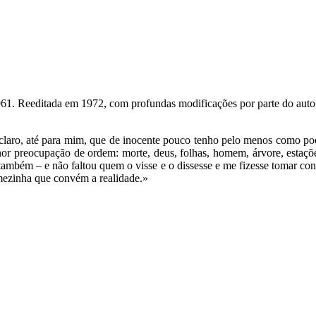
61. Reeditada em 1972, com profundas modificações por parte do autor,
É claro, até para mim, que de inocente pouco tenho pelo menos como poe
or preocupação de ordem: morte, deus, folhas, homem, árvore, estações,
 também – e não faltou quem o visse e o dissesse e me fizesse tomar con
mezinha que convém a realidade.»