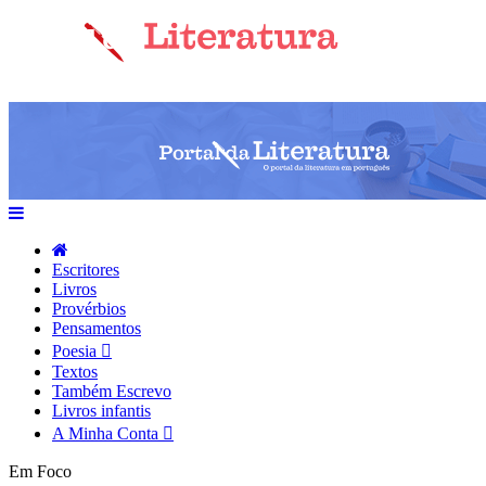
Escritores
Livros
Provérbios
Pensamentos
Poesia
Textos
Também Escrevo
Livros infantis
A Minha Conta
Em Foco