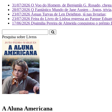
31/07/2026
O Voo do Homem, de Benjamín G. Rosado, chega às
28/07/2026
O Fantástico Mundo de Jane Austen – Jogos, trivia, 
23/07/2026
Águas Turvas de Len Deighton, já nas livrarias;
23/07/2026
Feira do Livro de Lisboa regressa ao Parque Eduar
17/06/2026
Djaimilia Pereira de Almeida conquistou o prémio 
Pesquisa sobre
L
A Aluna Americana