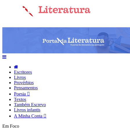
Escritores
Livros
Provérbios
Pensamentos
Poesia
Textos
Também Escrevo
Livros infantis
A Minha Conta
Em Foco