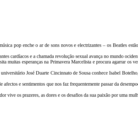
úsica pop enche o ar de sons novos e electrizantes – os Beatles estã
ntes cardíacos e a chamada revolução sexual avança no mundo ocidental
sita muitas esperanças na Primavera Marcelista e procura agarrar os ven
 universitário José Duarte Cincinnato de Sousa conhece Isabel Botel
 de afectos e sentimentos que nos faz frequentemente passar da desempo
ve os prazeres, as dores e os desafios da sua paixão por uma mulher 