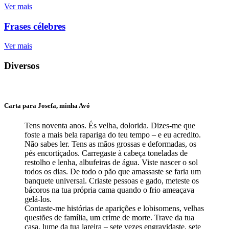
Ver mais
Frases célebres
Ver mais
Diversos
Carta para Josefa, minha Avó
Tens noventa anos. És velha, dolorida. Dizes-me que
foste a mais bela rapariga do teu tempo – e eu acredito.
Não sabes ler. Tens as mãos grossas e deformadas, os
pés encortiçados. Carregaste à cabeça toneladas de
restolho e lenha, albufeiras de água. Viste nascer o sol
todos os dias. De todo o pão que amassaste se faria um
banquete universal. Criaste pessoas e gado, meteste os
bácoros na tua própria cama quando o frio ameaçava
gelá-los.
Contaste-me histórias de aparições e lobisomens, velhas
questões de família, um crime de morte. Trave da tua
casa, lume da tua lareira – sete vezes engravidaste, sete