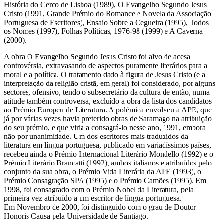
História do Cerco de Lisboa (1989), O Evangelho Segundo Jesus
Cristo (1991, Grande Prémio do Romance e Novela da Associação
Portuguesa de Escritores), Ensaio Sobre a Cegueira (1995), Todos
os Nomes (1997), Folhas Políticas, 1976-98 (1999) e A Caverna
(2000).
A obra O Evangelho Segundo Jesus Cristo foi alvo de acesa
controvérsia, extravasando de aspectos puramente literários para a
moral e a política. O tratamento dado à figura de Jesus Cristo (e a
interpretação da religião cristã, em geral) foi considerado, por alguns
sectores, ofensivo, tendo o subsecretário da cultura de então, numa
atitude também controversa, excluído a obra da lista dos candidatos
ao Prémio Europeu de Literatura. A polémica envolveu a APE, que
já por várias vezes havia preterido obras de Saramago na atribuição
do seu prémio, e que viria a consagrá-lo nesse ano, 1991, embora
não por unanimidade. Um dos escritores mais traduzidos da
literatura em língua portuguesa, publicado em variadíssimos países,
recebeu ainda o Prémio Internacional Literário Mondello (1992) e o
Prémio Literário Brancatti (1992), ambos italianos e atribuídos pelo
conjunto da sua obra, o Prémio Vida Literária da APE (1993), o
Prémio Consagração SPA (1995) e o Prémio Camões (1995). Em
1998, foi consagrado com o Prémio Nobel da Literatura, pela
primeira vez atribuído a um escritor de língua portuguesa.
Em Novembro de 2000, foi distinguido com o grau de Doutor
Honoris Causa pela Universidade de Santiago.