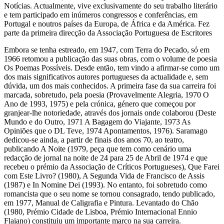
Notícias. Actualmente, vive exclusivamente do seu trabalho literário
e tem participado em inúmeros congressos e conferências, em
Portugal e noutros países da Europa, de África e da América. Fez
parte da primeira direcção da Associação Portuguesa de Escritores
Embora se tenha estreado, em 1947, com Terra do Pecado, só em
1966 retomou a publicação das suas obras, com o volume de poesia
Os Poemas Possíveis. Desde então, tem vindo a afirmar-se como um
dos mais significativos autores portugueses da actualidade e, sem
dúvida, um dos mais conhecidos. A primeira fase da sua carreira foi
marcada, sobretudo, pela poesia (Provavelmente Alegria, 1970 O
Ano de 1993, 1975) e pela crónica, género que começou por
granjear-lhe notoriedade, através dos jornais onde colaborou (Deste
Mundo e do Outro, 1971 A Bagagem do Viajante, 1973 As
Opiniões que o DL Teve, 1974 Apontamentos, 1976). Saramago
dedicou-se ainda, a partir de finais dos anos 70, ao teatro,
publicando A Noite (1979, peça que tem como cenário uma
redacção de jornal na noite de 24 para 25 de Abril de 1974 e que
recebeu o prémio da Associação de Críticos Portugueses), Que Farei
com Este Livro? (1980), A Segunda Vida de Francisco de Assis
(1987) e In Nomine Dei (1993). No entanto, foi sobretudo como
romancista que o seu nome se tornou consagrado, tendo publicado,
em 1977, Manual de Caligrafia e Pintura. Levantado do Chão
(1980, Prémio Cidade de Lisboa, Prémio Internacional Ennio
Flaiano) constituiu um importante marco na sua carreira.