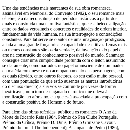
Uma das tendências mais marcantes da sua obra romanesca,
assinalável em Memorial do Convento (1982), o seu romance mais
célebre, é a da reconstituição de períodos históricos a partir dos
quais é construída uma narrativa fantástica, que estabelece a ligação
entre os dados verosímeis e concretos e realidades de ordem interior,
fundamentais da vida humana, na sua interrogação e contradições
constantes. Para tal serve-se o autor de uma imaginação prodigiosa,
aliada a uma grande força lírica e capacidade descritiva. Temas mais
ou menos constantes são os da verdade, da invenção e do papel da
arte na construção do conhecimento possível do mundo. Saramago
consegue criar uma cumplicidade profunda com o leitor, assumindo-
se claramente, como narrador, no papel omnisciente de dominador
da matéria romanesca e no acompanhamento das personagens, com
as quais (devido, entre outros factores, ao seu estilo muito pessoal,
com uma pontuação de que estão ausentes as marcas introdutórias
do discurso directo) a sua voz se confunde por vezes de forma
inextricável, num tom desenganado e irónico que o leva à
moralização, ao aforismo, e a que está associada a preocupação com
a construção positiva do Homem e do futuro.
Para além das obras referidas, publicou os romances O Ano da
Morte de Ricardo Reis (1984, Prémio do Pen Clube Português,
Prémio da Crítica, Prémio D. Dinis, Prémio Grinzane-Cavour,
Prémio do jornal The Independent), A Jangada de Pedra (1986),