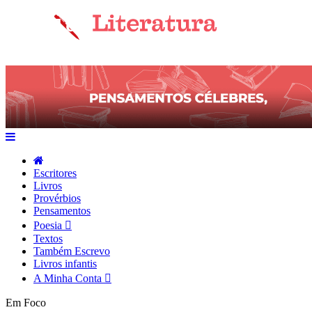
Escritores
Livros
Provérbios
Pensamentos
Poesia
Textos
Também Escrevo
Livros infantis
A Minha Conta
Em Foco