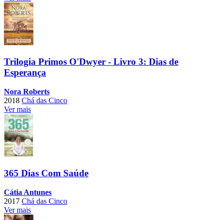
Trilogia Primos O'Dwyer - Livro 3: Dias de
Esperança
Nora Roberts
2018
Chá das Cinco
Ver mais
365 Dias Com Saúde
Cátia Antunes
2017
Chá das Cinco
Ver mais