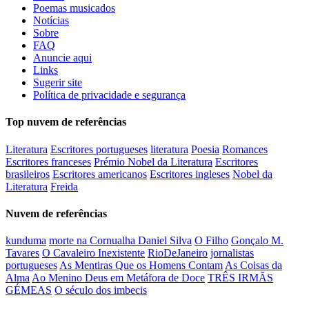
Poemas musicados
Notícias
Sobre
FAQ
Anuncie aqui
Links
Sugerir site
Política de privacidade e segurança
Top nuvem de referências
Literatura
Escritores portugueses
literatura
Poesia
Romances
Escritores franceses
Prémio Nobel da Literatura
Escritores
brasileiros
Escritores americanos
Escritores ingleses
Nobel da
Literatura
Freida
Nuvem de referências
kunduma
morte na Cornualha Daniel Silva
O Filho
Gonçalo M.
Tavares
O Cavaleiro Inexistente
RioDeJaneiro
jornalistas
portugueses
As Mentiras Que os Homens Contam
As Coisas da
Alma
Ao Menino Deus em Metáfora de Doce
TRÊS IRMÃS
GÉMEAS
O século dos imbecis