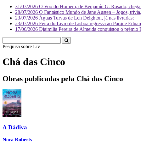
31/07/2026
O Voo do Homem, de Benjamín G. Rosado, chega às
28/07/2026
O Fantástico Mundo de Jane Austen – Jogos, trivia, 
23/07/2026
Águas Turvas de Len Deighton, já nas livrarias;
23/07/2026
Feira do Livro de Lisboa regressa ao Parque Eduar
17/06/2026
Djaimilia Pereira de Almeida conquistou o prémio 
Pesquisa sobre
Literatura
Chá das Cinco
Obras publicadas pela Chá das Cinco
A Dádiva
Nora Roberts