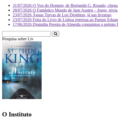
31/07/2026
O Voo do Homem, de Benjamín G. Rosado, chega às
28/07/2026
O Fantástico Mundo de Jane Austen – Jogos, trivia, 
23/07/2026
Águas Turvas de Len Deighton, já nas livrarias;
23/07/2026
Feira do Livro de Lisboa regressa ao Parque Eduar
17/06/2026
Djaimilia Pereira de Almeida conquistou o prémio 
Pesquisa sobre
Literatura
O Instituto