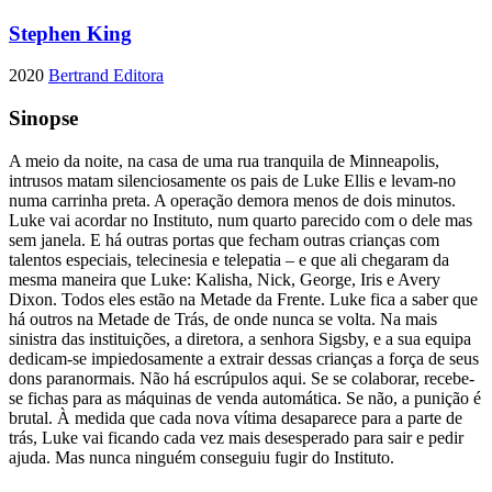
Stephen King
2020
Bertrand Editora
Sinopse
A meio da noite, na casa de uma rua tranquila de Minneapolis,
intrusos matam silenciosamente os pais de Luke Ellis e levam-no
numa carrinha preta. A operação demora menos de dois minutos.
Luke vai acordar no Instituto, num quarto parecido com o dele mas
sem janela. E há outras portas que fecham outras crianças com
talentos especiais, telecinesia e telepatia – e que ali chegaram da
mesma maneira que Luke: Kalisha, Nick, George, Iris e Avery
Dixon. Todos eles estão na Metade da Frente. Luke fica a saber que
há outros na Metade de Trás, de onde nunca se volta. Na mais
sinistra das instituições, a diretora, a senhora Sigsby, e a sua equipa
dedicam-se impiedosamente a extrair dessas crianças a força de seus
dons paranormais. Não há escrúpulos aqui. Se se colaborar, recebe-
se fichas para as máquinas de venda automática. Se não, a punição é
brutal. À medida que cada nova vítima desaparece para a parte de
trás, Luke vai ficando cada vez mais desesperado para sair e pedir
ajuda. Mas nunca ninguém conseguiu fugir do Instituto.