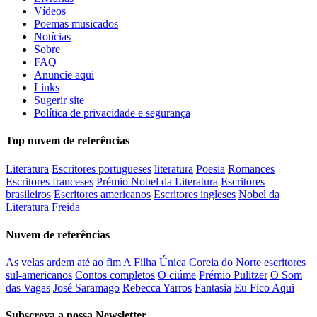
Vídeos
Poemas musicados
Notícias
Sobre
FAQ
Anuncie aqui
Links
Sugerir site
Política de privacidade e segurança
Top nuvem de referências
Literatura
Escritores portugueses
literatura
Poesia
Romances
Escritores franceses
Prémio Nobel da Literatura
Escritores
brasileiros
Escritores americanos
Escritores ingleses
Nobel da
Literatura
Freida
Nuvem de referências
As velas ardem até ao fim
A Filha Única
Coreia do Norte
escritores
sul-americanos
Contos completos
O ciúme
Prémio Pulitzer
O Som
das Vagas
José Saramago
Rebecca Yarros
Fantasia
Eu Fico Aqui
Subscreva a nossa Newsletter