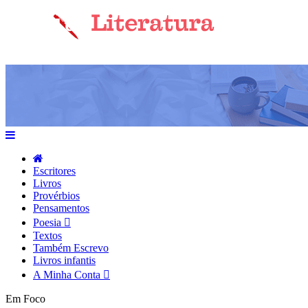
Escritores
Livros
Provérbios
Pensamentos
Poesia
Textos
Também Escrevo
Livros infantis
A Minha Conta
Em Foco