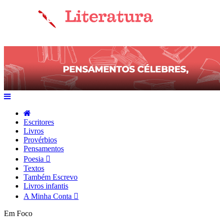
Escritores
Livros
Provérbios
Pensamentos
Poesia
Textos
Também Escrevo
Livros infantis
A Minha Conta
Em Foco