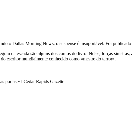
undo o Dallas Morning News, o suspense é insuportável. Foi publicado
au da escada são alguns dos contos do livro. Neles, forças sinistras, a
nto do escritor mundialmente conhecido como «mestre do terror».
as portas.» l Cedar Rapids Gazette