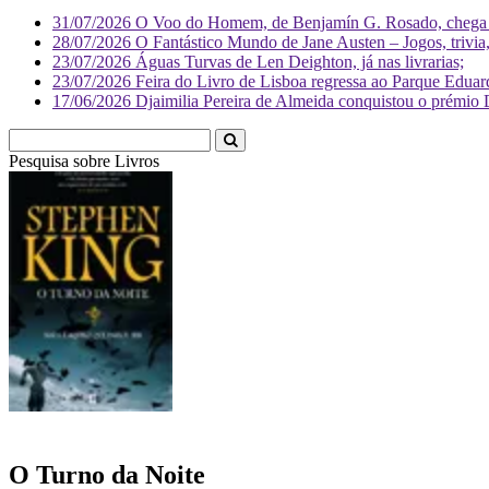
31/07/2026
O Voo do Homem, de Benjamín G. Rosado, chega às
28/07/2026
O Fantástico Mundo de Jane Austen – Jogos, trivia, 
23/07/2026
Águas Turvas de Len Deighton, já nas livrarias;
23/07/2026
Feira do Livro de Lisboa regressa ao Parque Eduar
17/06/2026
Djaimilia Pereira de Almeida conquistou o prémio 
Pesquisa sobre
Livro
O Turno da Noite