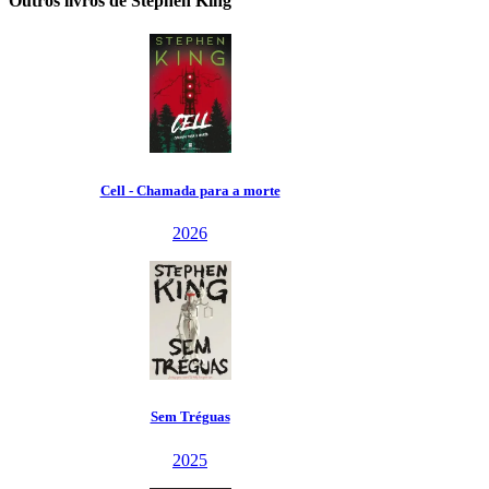
Outros livros de Stephen King
 - Chamada para a morte
2026
Sem Tréguas
2025