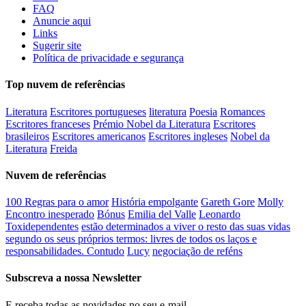
FAQ
Anuncie aqui
Links
Sugerir site
Política de privacidade e segurança
Top nuvem de referências
Literatura
Escritores portugueses
literatura
Poesia
Romances
Escritores franceses
Prémio Nobel da Literatura
Escritores
brasileiros
Escritores americanos
Escritores ingleses
Nobel da
Literatura
Freida
Nuvem de referências
100 Regras para o amor
História empolgante
Gareth Gore
Molly
Encontro inesperado
Bónus
Emilia del Valle
Leonardo
Toxidependentes
estão determinados a viver o resto das suas vidas
segundo os seus próprios termos: livres de todos os laços e
responsabilidades. Contudo
Lucy
negociação de reféns
Subscreva a nossa Newsletter
E receba todas as novidades no seu e-mail.