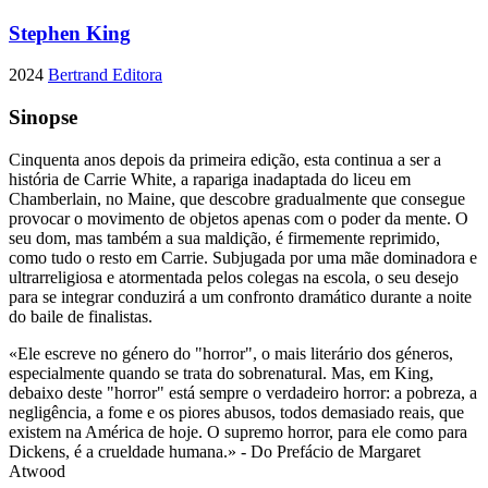
Stephen King
2024
Bertrand Editora
Sinopse
Cinquenta anos depois da primeira edição, esta continua a ser a
história de Carrie White, a rapariga inadaptada do liceu em
Chamberlain, no Maine, que descobre gradualmente que consegue
provocar o movimento de objetos apenas com o poder da mente. O
seu dom, mas também a sua maldição, é firmemente reprimido,
como tudo o resto em Carrie. Subjugada por uma mãe dominadora e
ultrarreligiosa e atormentada pelos colegas na escola, o seu desejo
para se integrar conduzirá a um confronto dramático durante a noite
do baile de finalistas.
«Ele escreve no género do "horror", o mais literário dos géneros,
especialmente quando se trata do sobrenatural. Mas, em King,
debaixo deste "horror" está sempre o verdadeiro horror: a pobreza, a
negligência, a fome e os piores abusos, todos demasiado reais, que
existem na América de hoje. O supremo horror, para ele como para
Dickens, é a crueldade humana.» - Do Prefácio de Margaret
Atwood