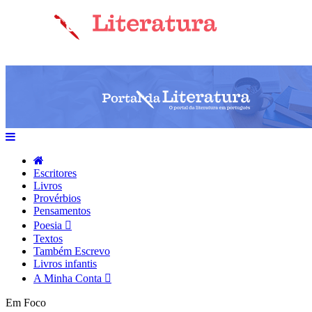
Escritores
Livros
Provérbios
Pensamentos
Poesia
Textos
Também Escrevo
Livros infantis
A Minha Conta
Em Foco