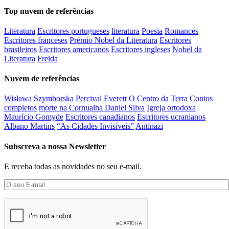
Top nuvem de referências
Literatura
Escritores portugueses
literatura
Poesia
Romances
Escritores franceses
Prémio Nobel da Literatura
Escritores
brasileiros
Escritores americanos
Escritores ingleses
Nobel da
Literatura
Freida
Nuvem de referências
Wisława Szymborska
Percival Everett
O Centro da Terra
Contos
completos
morte na Cornualha Daniel Silva
Igreja ortodoxa
Maurício Gomyde
Escritores canadianos
Escritores ucranianos
Albano Martins
“As Cidades Invisíveis”
Antinazi
Subscreva a nossa Newsletter
E receba todas as novidades no seu e-mail.