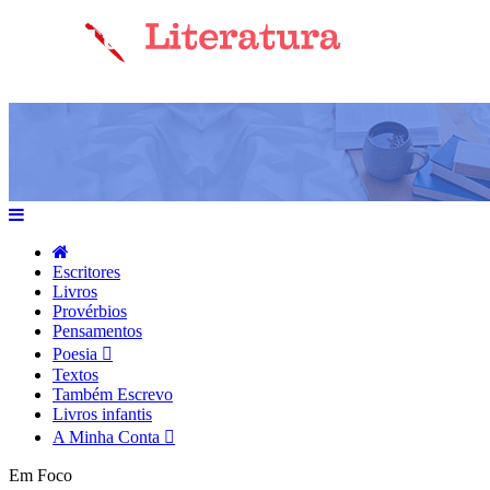
Escritores
Livros
Provérbios
Pensamentos
Poesia
Textos
Também Escrevo
Livros infantis
A Minha Conta
Em Foco