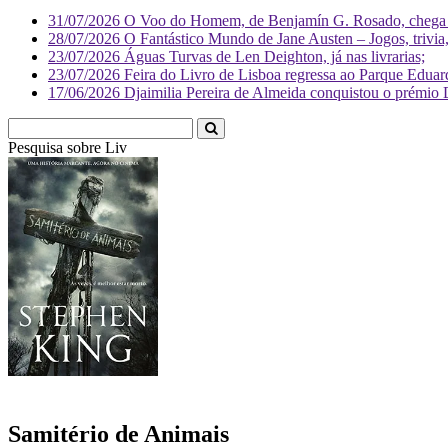
31/07/2026
O Voo do Homem, de Benjamín G. Rosado, chega às
28/07/2026
O Fantástico Mundo de Jane Austen – Jogos, trivia, 
23/07/2026
Águas Turvas de Len Deighton, já nas livrarias;
23/07/2026
Feira do Livro de Lisboa regressa ao Parque Eduar
17/06/2026
Djaimilia Pereira de Almeida conquistou o prémio 
Pesquisa sobre
Literatura
Samitério de Animais