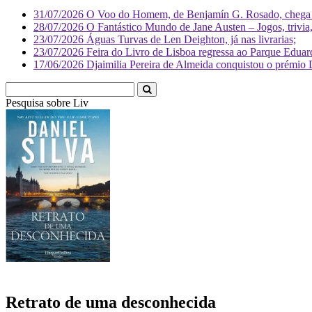
31/07/2026
O Voo do Homem, de Benjamín G. Rosado, chega às
28/07/2026
O Fantástico Mundo de Jane Austen – Jogos, trivia, 
23/07/2026
Águas Turvas de Len Deighton, já nas livrarias;
23/07/2026
Feira do Livro de Lisboa regressa ao Parque Eduar
17/06/2026
Djaimilia Pereira de Almeida conquistou o prémio 
Pesquisa sobre
Literatura
Retrato de uma desconhecida