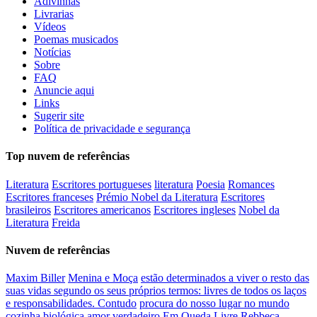
Adivinhas
Livrarias
Vídeos
Poemas musicados
Notícias
Sobre
FAQ
Anuncie aqui
Links
Sugerir site
Política de privacidade e segurança
Top nuvem de referências
Literatura
Escritores portugueses
literatura
Poesia
Romances
Escritores franceses
Prémio Nobel da Literatura
Escritores
brasileiros
Escritores americanos
Escritores ingleses
Nobel da
Literatura
Freida
Nuvem de referências
Maxim Biller
Menina e Moça
estão determinados a viver o resto das
suas vidas segundo os seus próprios termos: livres de todos os laços
e responsabilidades. Contudo
procura do nosso lugar no mundo
cozinha biológica
amor verdadeiro
Em Queda Livre
Rebbeca