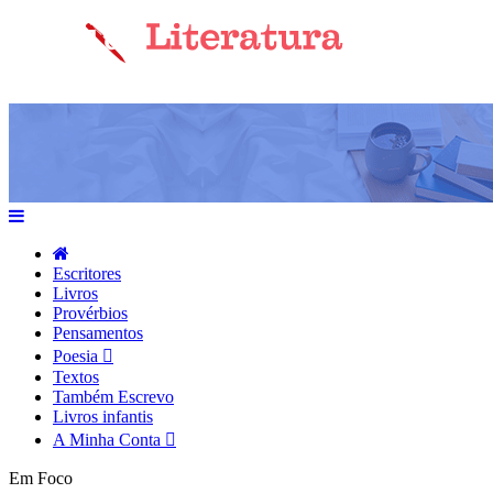
Escritores
Livros
Provérbios
Pensamentos
Poesia
Textos
Também Escrevo
Livros infantis
A Minha Conta
Em Foco