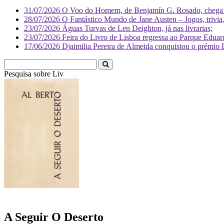
31/07/2026
O Voo do Homem, de Benjamín G. Rosado, chega às
28/07/2026
O Fantástico Mundo de Jane Austen – Jogos, trivia, 
23/07/2026
Águas Turvas de Len Deighton, já nas livrarias;
23/07/2026
Feira do Livro de Lisboa regressa ao Parque Eduar
17/06/2026
Djaimilia Pereira de Almeida conquistou o prémio 
Pesquisa sobre
Literatura
A Seguir O Deserto