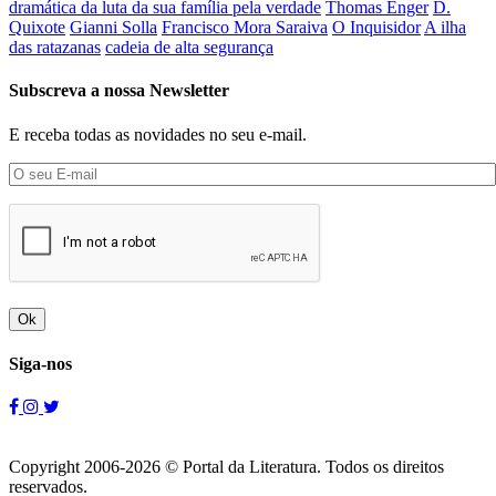
dramática da luta da sua família pela verdade
Thomas Enger
D.
Quixote
Gianni Solla
Francisco Mora Saraiva
O Inquisidor
A ilha
das ratazanas
cadeia de alta segurança
Subscreva a nossa Newsletter
E receba todas as novidades no seu e-mail.
Ok
Siga-nos
Copyright 2006-2026 © Portal da Literatura. Todos os direitos
reservados.