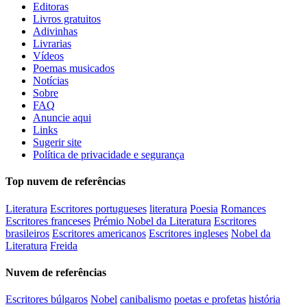
Editoras
Livros gratuitos
Adivinhas
Livrarias
Vídeos
Poemas musicados
Notícias
Sobre
FAQ
Anuncie aqui
Links
Sugerir site
Política de privacidade e segurança
Top nuvem de referências
Literatura
Escritores portugueses
literatura
Poesia
Romances
Escritores franceses
Prémio Nobel da Literatura
Escritores
brasileiros
Escritores americanos
Escritores ingleses
Nobel da
Literatura
Freida
Nuvem de referências
Escritores búlgaros
Nobel
canibalismo
poetas e profetas
história