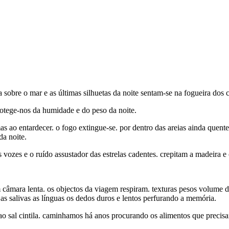
obre o mar e as últimas silhuetas da noite sentam-se na fogueira dos 
rotege-nos da humidade e do peso da noite.
 ao entardecer. o fogo extingue-se. por dentro das areias ainda quente
da noite.
ozes e o ruído assustador das estrelas cadentes. crepitam a madeira e 
em câmara lenta. os objectos da viagem respiram. texturas pesos volume
as salivas as línguas os dedos duros e lentos perfurando a memória.
 sal cintila. caminhamos há anos procurando os alimentos que precisam