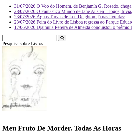
31/07/2026
O Voo do Homem, de Benjamín G. Rosado, chega às
28/07/2026
O Fantástico Mundo de Jane Austen – Jogos, trivia, 
23/07/2026
Águas Turvas de Len Deighton, já nas livrarias;
23/07/2026
Feira do Livro de Lisboa regressa ao Parque Eduar
17/06/2026
Djaimilia Pereira de Almeida conquistou o prémio 
Pesquisa sobre
Livr
Meu Fruto De Morder. Todas As Horas