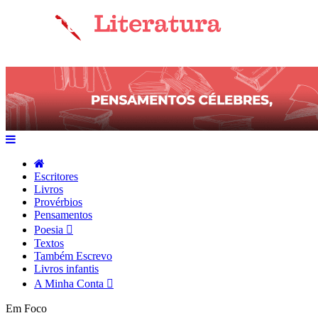
Escritores
Livros
Provérbios
Pensamentos
Poesia
Textos
Também Escrevo
Livros infantis
A Minha Conta
Em Foco