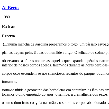
Al Berto
1980
Extras
Excerto
(...)numa mancha de gasolina preparamos o fogo. um pássaro esvoaça s
plantas trepam pelas tábuas do humilde abrigo. O telhado de colmo p
observamos as flores nocturnas. aquelas que expandem pétalas e aromas
interior de nossos corpos acesos. falam-nos durante as horas perdidas 
corpos ocos escondem-se nos silenciosos recantos do parque. ouvimos v
fumamos.
torna-se nítida a geometria das borboletas em contraluz. as lâminas 
tocamos o olho enrugado do ânus. o sangue. a cremalheira dos sexos. 
o sumo dum fruto coagula nas mãos. o suor dos corpos abandonados ao