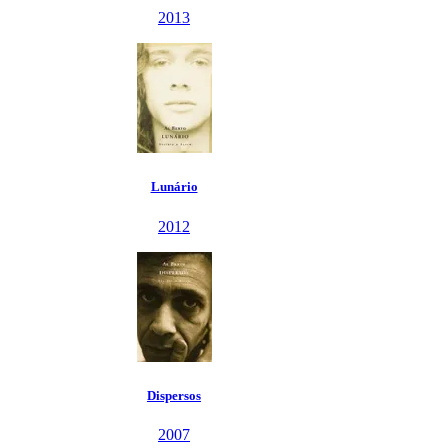
2013
Lunário
2012
Dispersos
2007