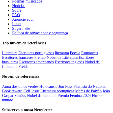
Poemas musicados
Notícias
Sobre
FAQ
Anuncie aqui
Links
Sugerir site
Política de privacidade e segurança
Top nuvem de referências
Literatura
Escritores portugueses
literatura
Poesia
Romances
Escritores franceses
Prémio Nobel da Literatura
Escritores
brasileiros
Escritores americanos
Escritores ingleses
Nobel da
Literatura
Freida
Nuvem de referências
Anna dos olhos verdes
Holocausto
Jon Foss
Finalista do National
Book Award
Cell
Jesus
Literatura portuguesa
Marés de Paixão
João
Gaspar Simões
Nobel da literatura
Prémio Femina 2024
Fim-do-
mundo
Subscreva a nossa Newsletter