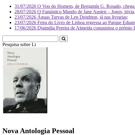
31/07/2026
O Voo do Homem, de Benjamín G. Rosado, chega às
28/07/2026
O Fantástico Mundo de Jane Austen – Jogos, trivia, 
23/07/2026
Águas Turvas de Len Deighton, já nas livrarias;
23/07/2026
Feira do Livro de Lisboa regressa ao Parque Eduar
17/06/2026
Djaimilia Pereira de Almeida conquistou o prémio 
Pesquisa sobre
Literatura
Nova Antologia Pessoal