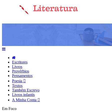
Escritores
Livros
Provérbios
Pensamentos
Poesia
Textos
Também Escrevo
Livros infantis
A Minha Conta
Em Foco