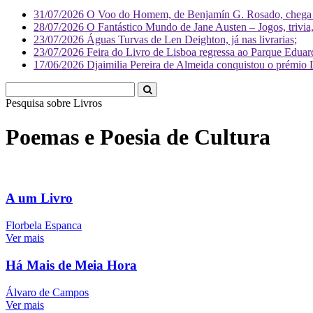
31/07/2026
O Voo do Homem, de Benjamín G. Rosado, chega às
28/07/2026
O Fantástico Mundo de Jane Austen – Jogos, trivia, 
23/07/2026
Águas Turvas de Len Deighton, já nas livrarias;
23/07/2026
Feira do Livro de Lisboa regressa ao Parque Eduar
17/06/2026
Djaimilia Pereira de Almeida conquistou o prémio 
Pesquisa sobre
L
Poemas e Poesia de Cultura
A um Livro
Florbela Espanca
Ver mais
Há Mais de Meia Hora
Álvaro de Campos
Ver mais