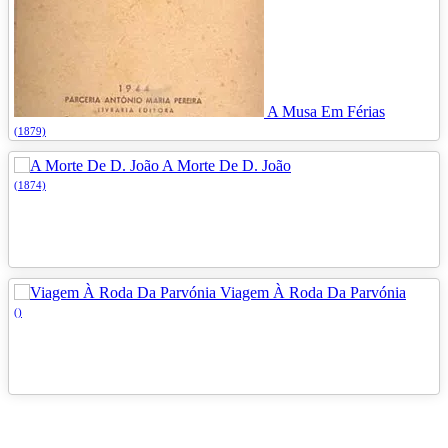
A Musa Em Férias
(1879)
A Morte De D. João
(1874)
Viagem À Roda Da Parvónia
()