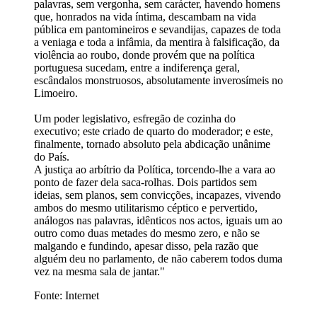
palavras, sem vergonha, sem carácter, havendo homens
que, honrados na vida íntima, descambam na vida
pública em pantomineiros e sevandijas, capazes de toda
a veniaga e toda a infâmia, da mentira à falsificação, da
violência ao roubo, donde provém que na política
portuguesa sucedam, entre a indiferença geral,
escândalos monstruosos, absolutamente inverosímeis no
Limoeiro.
Um poder legislativo, esfregão de cozinha do
executivo; este criado de quarto do moderador; e este,
finalmente, tornado absoluto pela abdicação unânime
do País.
A justiça ao arbítrio da Política, torcendo-lhe a vara ao
ponto de fazer dela saca-rolhas. Dois partidos sem
ideias, sem planos, sem convicções, incapazes, vivendo
ambos do mesmo utilitarismo céptico e pervertido,
análogos nas palavras, idênticos nos actos, iguais um ao
outro como duas metades do mesmo zero, e não se
malgando e fundindo, apesar disso, pela razão que
alguém deu no parlamento, de não caberem todos duma
vez na mesma sala de jantar."
Fonte: Internet