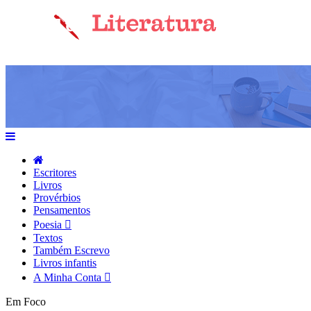
Escritores
Livros
Provérbios
Pensamentos
Poesia
Textos
Também Escrevo
Livros infantis
A Minha Conta
Em Foco