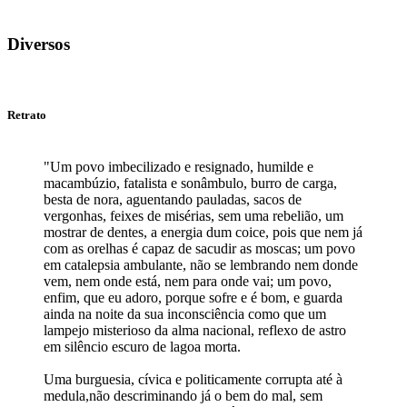
Diversos
Retrato
"Um povo imbecilizado e resignado, humilde e
macambúzio, fatalista e sonâmbulo, burro de carga,
besta de nora, aguentando pauladas, sacos de
vergonhas, feixes de misérias, sem uma rebelião, um
mostrar de dentes, a energia dum coice, pois que nem já
com as orelhas é capaz de sacudir as moscas; um povo
em catalepsia ambulante, não se lembrando nem donde
vem, nem onde está, nem para onde vai; um povo,
enfim, que eu adoro, porque sofre e é bom, e guarda
ainda na noite da sua inconsciência como que um
lampejo misterioso da alma nacional, reflexo de astro
em silêncio escuro de lagoa morta.
Uma burguesia, cívica e politicamente corrupta até à
medula,não descriminando já o bem do mal, sem