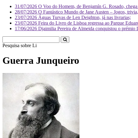
31/07/2026
O Voo do Homem, de Benjamín G. Rosado, chega às
28/07/2026
O Fantástico Mundo de Jane Austen – Jogos, trivia, 
23/07/2026
Águas Turvas de Len Deighton, já nas livrarias;
23/07/2026
Feira do Livro de Lisboa regressa ao Parque Eduar
17/06/2026
Djaimilia Pereira de Almeida conquistou o prémio 
Pesquisa sobre
Literatura
Guerra Junqueiro