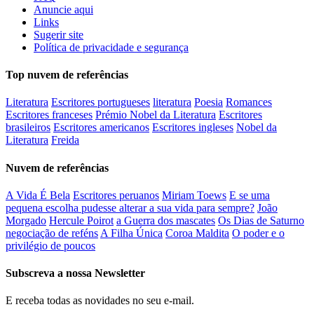
Anuncie aqui
Links
Sugerir site
Política de privacidade e segurança
Top nuvem de referências
Literatura
Escritores portugueses
literatura
Poesia
Romances
Escritores franceses
Prémio Nobel da Literatura
Escritores
brasileiros
Escritores americanos
Escritores ingleses
Nobel da
Literatura
Freida
Nuvem de referências
A Vida É Bela
Escritores peruanos
Miriam Toews
E se uma
pequena escolha pudesse alterar a sua vida para sempre?
João
Morgado
Hercule Poirot
a Guerra dos mascates
Os Dias de Saturno
negociação de reféns
A Filha Única
Coroa Maldita
O poder e o
privilégio de poucos
Subscreva a nossa Newsletter
E receba todas as novidades no seu e-mail.