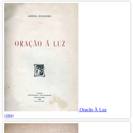
Oração À Luz
(1904)