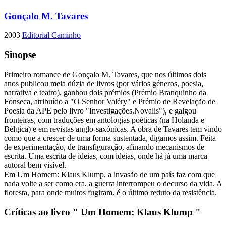
Gonçalo M. Tavares
2003
Editorial Caminho
Sinopse
Primeiro romance de Gonçalo M. Tavares, que nos últimos dois
anos publicou meia dúzia de livros (por vários géneros, poesia,
narrativa e teatro), ganhou dois prémios (Prémio Branquinho da
Fonseca, atribuído a "O Senhor Valéry" e Prémio de Revelação de
Poesia da APE pelo livro "Investigações.Novalis"), e galgou
fronteiras, com traduções em antologias poéticas (na Holanda e
Bélgica) e em revistas anglo-saxónicas. A obra de Tavares tem vindo
como que a crescer de uma forma sustentada, digamos assim. Feita
de experimentação, de transfiguração, afinando mecanismos de
escrita. Uma escrita de ideias, com ideias, onde há já uma marca
autoral bem visível.
Em Um Homem: Klaus Klump, a invasão de um país faz com que
nada volte a ser como era, a guerra interrompeu o decurso da vida. A
floresta, para onde muitos fugiram, é o último reduto da resistência.
Críticas ao livro " Um Homem: Klaus Klump "