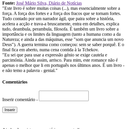
Fonte:
José Mário Silva, Diário de Notícias
"Este livro é sobre muitas coisas (...), mas essencialmente sobre a
força. A força dos fortes e a força dos fracos que se tornam fortes.
Tudo contado por um narrador ágil, que paira sobre a história,
acelera a acção e trava-a bruscamente, entra em detalhes, explica
tudo, deambula, perambula, filosofa. É também um livro sobre a
importância e os limites da linguagem (tanto a humana como a da
Natureza; e ainda a das máquinas, esse "som que anuncia um novo
Deus"). A guerra termina como começou: sem se saber porquê. E o
final fica em aberto, numa cena contida à la Tchekov.
"Eu sei que para usar a expressão génio se exige cautela e
parcimónia. Ainda assim, arrisco. Para mim, este romance não é
apenas o melhor que li em português nos últimos anos. É um livro -
e não temo a palavra - genial."
Comentários
Inserir comentário -