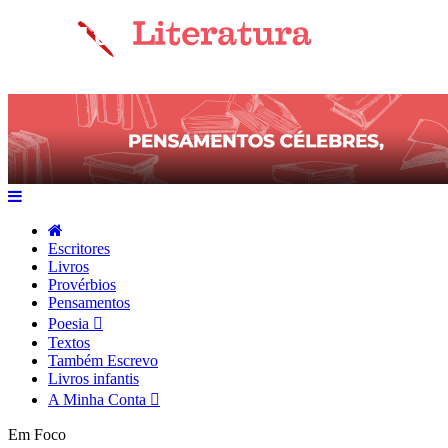
Escritores
Livros
Provérbios
Pensamentos
Poesia
Textos
Também Escrevo
Livros infantis
A Minha Conta
Em Foco