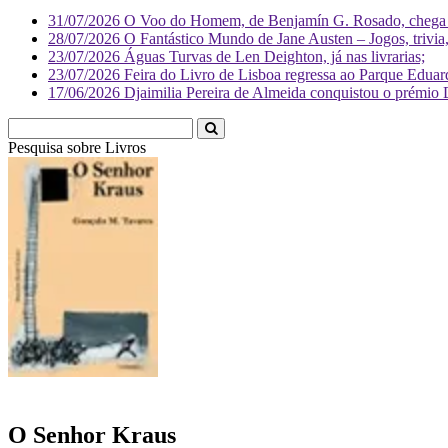
31/07/2026
O Voo do Homem, de Benjamín G. Rosado, chega às
28/07/2026
O Fantástico Mundo de Jane Austen – Jogos, trivia, 
23/07/2026
Águas Turvas de Len Deighton, já nas livrarias;
23/07/2026
Feira do Livro de Lisboa regressa ao Parque Eduar
17/06/2026
Djaimilia Pereira de Almeida conquistou o prémio 
Pesquisa sobre
Livr
O Senhor Kraus