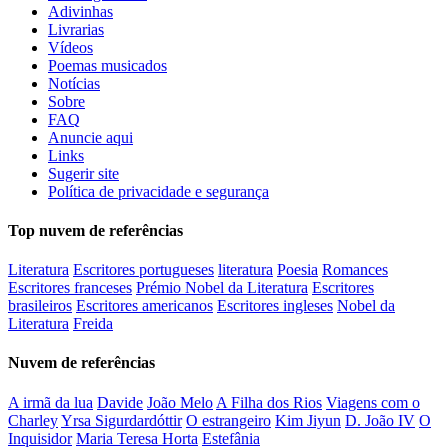
Adivinhas
Livrarias
Vídeos
Poemas musicados
Notícias
Sobre
FAQ
Anuncie aqui
Links
Sugerir site
Política de privacidade e segurança
Top nuvem de referências
Literatura
Escritores portugueses
literatura
Poesia
Romances
Escritores franceses
Prémio Nobel da Literatura
Escritores
brasileiros
Escritores americanos
Escritores ingleses
Nobel da
Literatura
Freida
Nuvem de referências
A irmã da lua
Davide
João Melo
A Filha dos Rios
Viagens com o
Charley
Yrsa Sigurdardóttir
O estrangeiro
Kim Jiyun
D. João IV
O
Inquisidor
Maria Teresa Horta
Estefânia