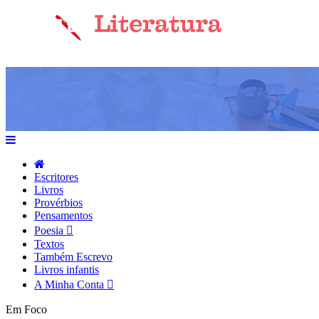
Escritores
Livros
Provérbios
Pensamentos
Poesia
Textos
Também Escrevo
Livros infantis
A Minha Conta
Em Foco