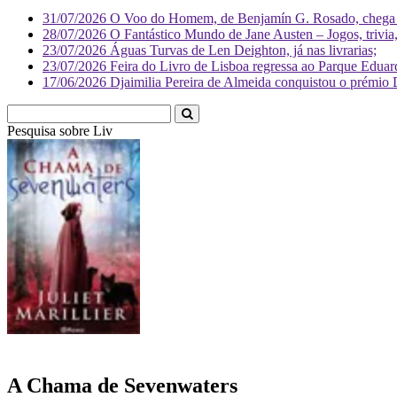
31/07/2026
O Voo do Homem, de Benjamín G. Rosado, chega às
28/07/2026
O Fantástico Mundo de Jane Austen – Jogos, trivia, 
23/07/2026
Águas Turvas de Len Deighton, já nas livrarias;
23/07/2026
Feira do Livro de Lisboa regressa ao Parque Eduar
17/06/2026
Djaimilia Pereira de Almeida conquistou o prémio 
Pesquisa sobre
Literatura
A Chama de Sevenwaters