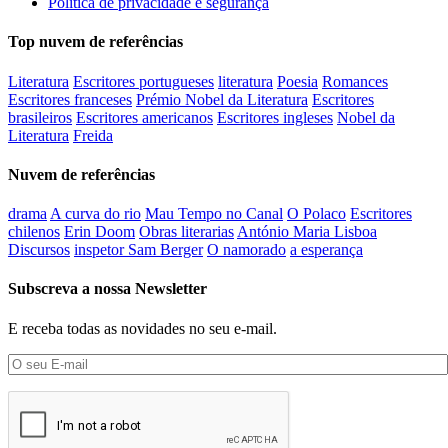
Política de privacidade e segurança
Top nuvem de referências
Literatura
Escritores portugueses
literatura
Poesia
Romances
Escritores franceses
Prémio Nobel da Literatura
Escritores
brasileiros
Escritores americanos
Escritores ingleses
Nobel da
Literatura
Freida
Nuvem de referências
drama
A curva do rio
Mau Tempo no Canal
O Polaco
Escritores
chilenos
Erin Doom
Obras literarias
António Maria Lisboa
Discursos
inspetor Sam Berger
O namorado
a esperança
Subscreva a nossa Newsletter
E receba todas as novidades no seu e-mail.