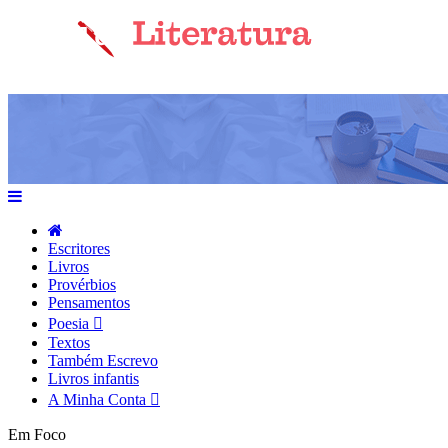
Escritores
Livros
Provérbios
Pensamentos
Poesia
Textos
Também Escrevo
Livros infantis
A Minha Conta
Em Foco