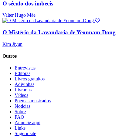
O século dos imbecis
Valter Hugo Mãe
O Mistério da Lavandaria de Yeonnam-Dong
Kim Jiyun
Outros
Entrevistas
Editoras
Livros gratuitos
Adivinhas
Livrarias
Vídeos
Poemas musicados
Notícias
Sobre
FAQ
Anuncie aqui
Links
Sugerir site