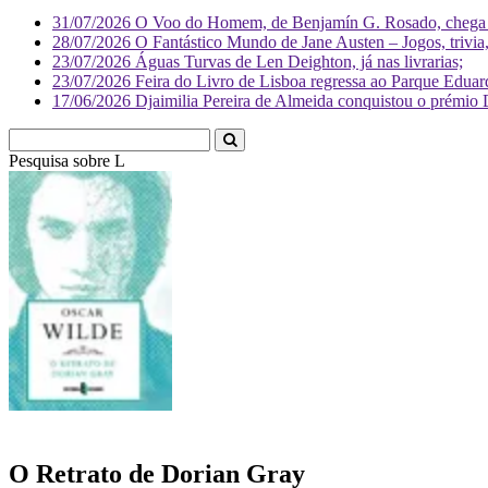
31/07/2026
O Voo do Homem, de Benjamín G. Rosado, chega às
28/07/2026
O Fantástico Mundo de Jane Austen – Jogos, trivia, 
23/07/2026
Águas Turvas de Len Deighton, já nas livrarias;
23/07/2026
Feira do Livro de Lisboa regressa ao Parque Eduar
17/06/2026
Djaimilia Pereira de Almeida conquistou o prémio 
Pesquisa sobre
Literatura
O Retrato de Dorian Gray