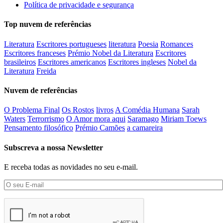
Política de privacidade e segurança
Top nuvem de referências
Literatura
Escritores portugueses
literatura
Poesia
Romances
Escritores franceses
Prémio Nobel da Literatura
Escritores
brasileiros
Escritores americanos
Escritores ingleses
Nobel da
Literatura
Freida
Nuvem de referências
O Problema Final
Os Rostos
livros
A Comédia Humana
Sarah
Waters
Terrorrismo
O Amor mora aqui
Saramago
Miriam Toews
Pensamento filosófico
Prémio Camões
a camareira
Subscreva a nossa Newsletter
E receba todas as novidades no seu e-mail.