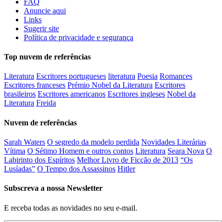
FAQ
Anuncie aqui
Links
Sugerir site
Política de privacidade e segurança
Top nuvem de referências
Literatura
Escritores portugueses
literatura
Poesia
Romances
Escritores franceses
Prémio Nobel da Literatura
Escritores
brasileiros
Escritores americanos
Escritores ingleses
Nobel da
Literatura
Freida
Nuvem de referências
Sarah Waters
O segredo da modelo perdida
Novidades Literárias
Vítima
O Sétimo Homem e outros contos
Literatura
Seara Nova
O
Labirinto dos Espíritos
Melhor Livro de Ficção de 2013
“Os
Lusíadas”
O Tempo dos Assassinos
Hitler
Subscreva a nossa Newsletter
E receba todas as novidades no seu e-mail.