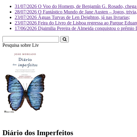
31/07/2026
O Voo do Homem, de Benjamín G. Rosado, chega às
28/07/2026
O Fantástico Mundo de Jane Austen – Jogos, trivia, 
23/07/2026
Águas Turvas de Len Deighton, já nas livrarias;
23/07/2026
Feira do Livro de Lisboa regressa ao Parque Eduar
17/06/2026
Djaimilia Pereira de Almeida conquistou o prémio 
Pesquisa sobre
Literatura
Diário dos Imperfeitos