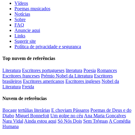
Vídeos
Poemas musicados
Notícias
Sobre
FAQ
Anuncie aqui
Links
Sugerir site
Política de privacidade e segurança
Top nuvem de referências
Literatura
Escritores portugueses
literatura
Poesia
Romances
Escritores franceses
Prémio Nobel da Literatura
Escritores
brasileiros
Escritores americanos
Escritores ingleses
Nobel da
Literatura
Freida
Nuvem de referências
Bocage
tertúlias literárias
E choviam Pássaros
Poemas de Deus e do
Diabo
Miguel Bonnefoit
Um golpe no céu
Ana Maria Gonçalves
Nara Vidal
Ainda estou aqui
Só Nós Dois
Sem Tréguas
A Comédia
Humana