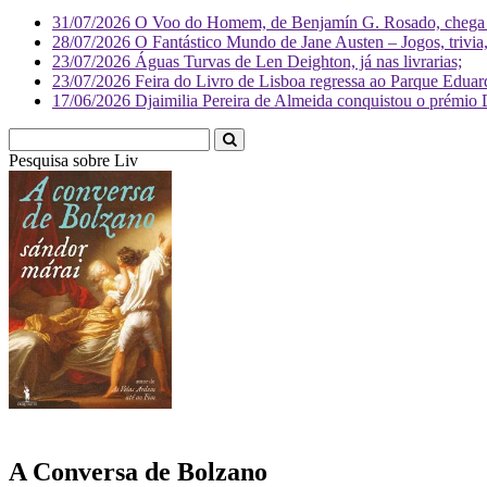
31/07/2026
O Voo do Homem, de Benjamín G. Rosado, chega às
28/07/2026
O Fantástico Mundo de Jane Austen – Jogos, trivia, 
23/07/2026
Águas Turvas de Len Deighton, já nas livrarias;
23/07/2026
Feira do Livro de Lisboa regressa ao Parque Eduar
17/06/2026
Djaimilia Pereira de Almeida conquistou o prémio 
Pesquisa sobre
Literatura
A Conversa de Bolzano