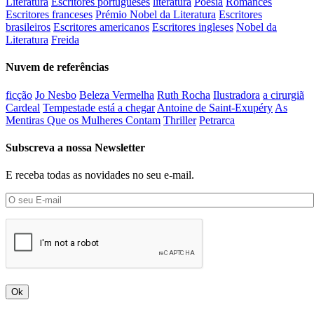
Literatura
Escritores portugueses
literatura
Poesia
Romances
Escritores franceses
Prémio Nobel da Literatura
Escritores
brasileiros
Escritores americanos
Escritores ingleses
Nobel da
Literatura
Freida
Nuvem de referências
ficção
Jo Nesbo
Beleza Vermelha
Ruth Rocha
Ilustradora
a cirurgiã
Cardeal
Tempestade está a chegar
Antoine de Saint-Exupéry
As
Mentiras Que os Mulheres Contam
Thriller
Petrarca
Subscreva a nossa Newsletter
E receba todas as novidades no seu e-mail.
Ok