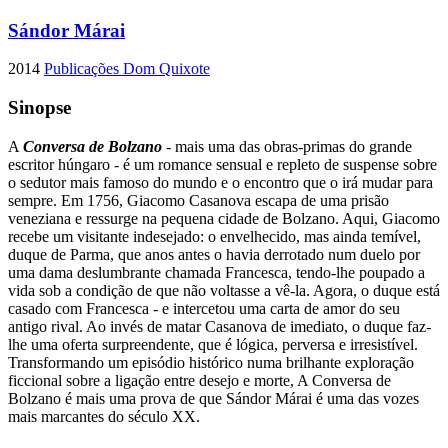
Sándor Márai
2014
Publicações Dom Quixote
Sinopse
A
Conversa de Bolzano
- mais uma das obras-primas do grande
escritor húngaro - é um romance sensual e repleto de suspense sobre
o sedutor mais famoso do mundo e o encontro que o irá mudar para
sempre. Em 1756, Giacomo Casanova escapa de uma prisão
veneziana e ressurge na pequena cidade de Bolzano. Aqui, Giacomo
recebe um visitante indesejado: o envelhecido, mas ainda temível,
duque de Parma, que anos antes o havia derrotado num duelo por
uma dama deslumbrante chamada Francesca, tendo-lhe poupado a
vida sob a condição de que não voltasse a vê-la. Agora, o duque está
casado com Francesca - e intercetou uma carta de amor do seu
antigo rival. Ao invés de matar Casanova de imediato, o duque faz-
lhe uma oferta surpreendente, que é lógica, perversa e irresistível.
Transformando um episódio histórico numa brilhante exploração
ficcional sobre a ligação entre desejo e morte, A Conversa de
Bolzano é mais uma prova de que Sándor Márai é uma das vozes
mais marcantes do século XX.