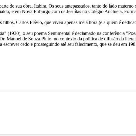
rte de sua obra, Itabira. Os seus antepassados, tanto do lado materno 
Arnaldo, e em Nova Friburgo com os Jesuítas no Colégio Anchieta. Fo
filhos, Carlos Flávio, que viveu apenas meia hora (e a quem é dedica
a" (1930), o seu poema Sentimental é declamado na conferência "Poesia
Dr. Manoel de Souza Pinto, no contexto da política de difusão da litera
escrever cedo e prosseguindo até seu falecimento, que se deu em 1987 