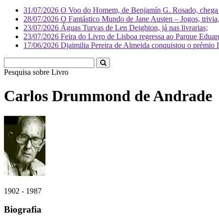
31/07/2026
O Voo do Homem, de Benjamín G. Rosado, chega às
28/07/2026
O Fantástico Mundo de Jane Austen – Jogos, trivia, 
23/07/2026
Águas Turvas de Len Deighton, já nas livrarias;
23/07/2026
Feira do Livro de Lisboa regressa ao Parque Eduar
17/06/2026
Djaimilia Pereira de Almeida conquistou o prémio 
Pesquisa sobre
Carlos Drummond de Andrade
1902 - 1987
Biografia