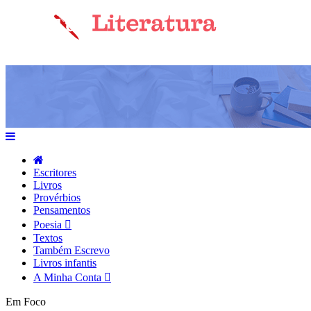
Escritores
Livros
Provérbios
Pensamentos
Poesia
Textos
Também Escrevo
Livros infantis
A Minha Conta
Em Foco