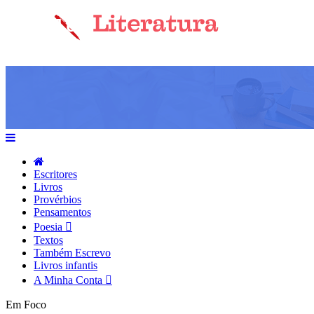
Escritores
Livros
Provérbios
Pensamentos
Poesia
Textos
Também Escrevo
Livros infantis
A Minha Conta
Em Foco